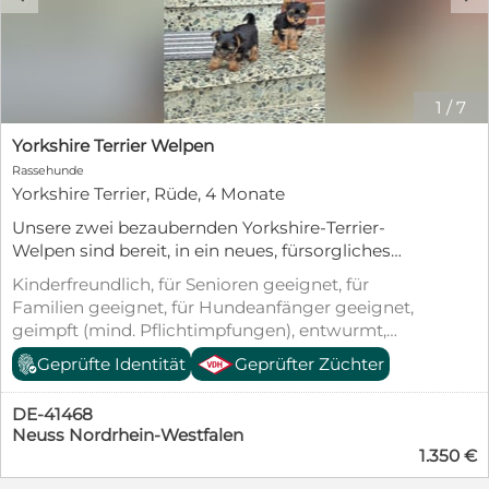
1
/
7
Yorkshire Terrier Welpen
Rassehunde
Yorkshire Terrier, Rüde, 4 Monate
Unsere zwei bezaubernden Yorkshire-Terrier-
Welpen sind bereit, in ein neues, fürsorgliches
Zuhause umzuziehen. Die Kleinen sind verspielt,
Kinderfreundlich, für Senioren geeignet, für
neugierig, menschenbezogen und wachsen
Familien geeignet, für Hundeanfänger geeignet,
liebevoll im Familienumfeld auf. -Gesund und
geimpft (mind. Pflichtimpfungen), entwurmt,
munter -Freundlich und gut sozialisiert -Verspielt
gechipt, mit EU-Heimtierausweis, Welpenwurf
Geprüfte Identität
Geprüfter Züchter
und verschmust -Ideal für Familien, Paare oder
Einzelpersonen Die Yorkshire Terrier freuen sich
darauf, ihre neuen Familien kennenzulernen und
DE-41468
viele schöne gemeinsame Jahre zu verbringen.
Neuss Nordrhein-Westfalen
1.350 €