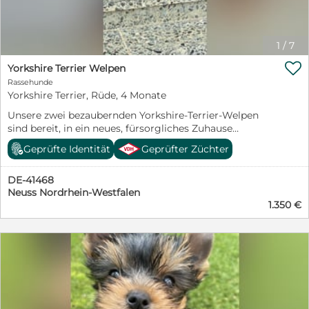
1
/
7

Yorkshire Terrier Welpen
Rassehunde
Yorkshire Terrier, Rüde, 4 Monate
Unsere zwei bezaubernden Yorkshire-Terrier-Welpen
sind bereit, in ein neues, fürsorgliches Zuhause
umzuziehen. Die Kleinen sind verspielt, neugierig,
Geprüfte Identität
Geprüfter Züchter
menschenbezogen und wachsen liebevoll im
Familienumfeld auf. -Gesund und munter -Freundlich
DE-41468
und gut sozialisiert -Verspielt und verschmust -Ideal für
Neuss Nordrhein-Westfalen
Familien, Paare oder Einzelpersonen Die Yorkshire
1.350 €
Terrier freuen sich darauf, ihre neuen Familien
kennenzulernen und viele schöne gemeinsame Jahre zu
verbringen.