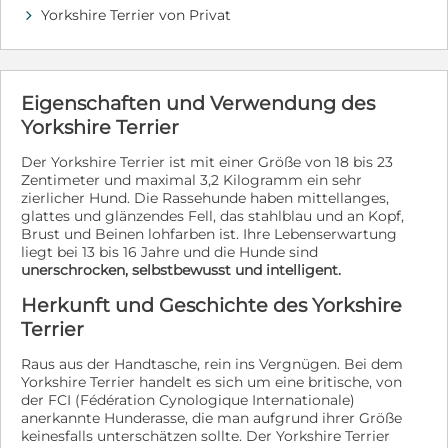
der Fellnasen kennen kein Gassi gehen, keinen
Yorkshire Terrier von Privat
d
Straßenverkehr, keine Alltagsgeräusche von
Staubsauger und Co. und kein eigenes Körbchen, alles
ist Neuland für sie. Gefragt sind liebevolle,
verantwortungsbewusste, geduldige Menschen, die
wissen, dass mit einem Tier nicht nur eine Menge Spaß
Eigenschaften und Verwendung des
und Freude, sondern auch Erziehungs- und viel Putz-
Yorkshire Terrier
Arbeit ins Haus kommt. Die Verhaltensbeschreibung
des Tieres beruht auf Beobachtungen der Tierschützer
Der Yorkshire Terrier ist mit einer Größe von 18 bis 23
vor Ort, in Ungarn. Im neuen Zuhause wird/kann sich
Zentimeter und maximal 3,2 Kilogramm ein sehr
der Vierbeiner charakterlich anpassen und/oder
zierlicher Hund. Die Rassehunde haben mittellanges,
verändern. Ob Jagdtrieb vorhanden ist, lässt sich vor
glattes und glänzendes Fell, das stahlblau und an Kopf,
Ort nicht zuverlässig einschätzen. Unsere Tiere haben
Brust und Beinen lohfarben ist. Ihre Lebenserwartung
einen Mikrochip, die "Standard-Impfungen“ und sind
liegt bei 13 bis 16 Jahre und die Hunde sind
kastriert, ausser Welpen, sowie den blauen EU-
unerschrocken, selbstbewusst und intelligent.
Heimtierausweis und Traces und 4d SNAP-Test.
Herkunft und Geschichte des Yorkshire
Rommys Tatzenteam e.V. www.rommys-tatzenteam.de
rommystatzenteam@yahoo.de Sie finden uns auch auf
Terrier
Facebook
Raus aus der Handtasche, rein ins Vergnügen. Bei dem
Yorkshire Terrier handelt es sich um eine britische, von
der FCI (Fédération Cynologique Internationale)
anerkannte Hunderasse, die man aufgrund ihrer Größe
keinesfalls unterschätzen sollte. Der Yorkshire Terrier