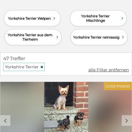
Yorkshire Terrier
d
d
Yorkshire Terrier Welpen
Mischlinge
Yorkshire Terrier aus dem
d
d
Yorkshire Terrier reinrassig
Tierheim
47 Treffer
Yorkshire Terrier
H
alle Filter entfernen
Gold-Inserat
c
d