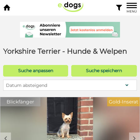


MENÜ
Yorkshire Terrier - Hunde & Welpen
Suche anpassen
Suche speichern
Datum absteigend
Blickfänger
Gold-Inserat
c
d