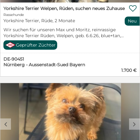

Yorkshire Terrier Welpen, Rüden, suchen neues Zuhause
Rassehunde
Yorkshire Terrier, Rüde, 2 Monate
Neu
Wir suchen für unseren Max und Moritz, reinrassige
Yorkshire Terrier Rüden, Welpen, geb. 6.6.26, blue+tan,
ab 15.8.26, ein neues liebevolles für immer Zuhause. Sie
Geprüfter Züchter
sind bestens sozialisiert, an andere Hunde,
Alltagsgeräusche und ans Autofahren gewöhnt. Es sind
DE-90451
2 sehr liebe aufgeweckte Welpen. Sie sind geimpft,
Nürnberg - Aussenstadt-Sued Bayern
gechipt, regelmäßig entwurmt und besitzen einen EU-
1.700 €
Heimtierausweis Es wäre schön, wenn sie ein
gemeinsames Plätzchen finden würden, bzw. einen
Spielkameraden hätten. Garten wäre ideal. VDH-
Nachzucht Vorheriges Kennenlernen der neuen Besitzer
wünschenswert. Tel.: 017660405960
c
d