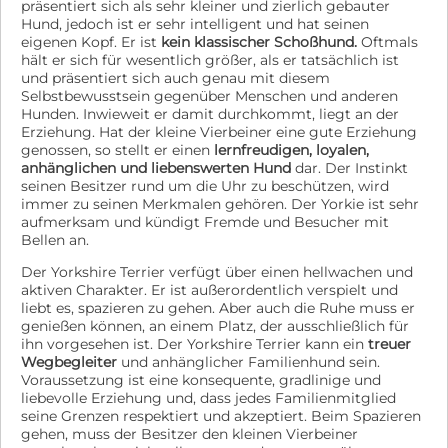
präsentiert sich als sehr kleiner und zierlich gebauter
Hund, jedoch ist er sehr intelligent und hat seinen
eigenen Kopf. Er ist
kein klassischer Schoßhund.
Oftmals
hält er sich für wesentlich größer, als er tatsächlich ist
und präsentiert sich auch genau mit diesem
Selbstbewusstsein gegenüber Menschen und anderen
Hunden. Inwieweit er damit durchkommt, liegt an der
Erziehung. Hat der kleine Vierbeiner eine gute Erziehung
genossen, so stellt er einen
lernfreudigen, loyalen,
anhänglichen und liebenswerten Hund
dar. Der Instinkt
seinen Besitzer rund um die Uhr zu beschützen, wird
immer zu seinen Merkmalen gehören. Der Yorkie ist sehr
aufmerksam und kündigt Fremde und Besucher mit
Bellen an.
Der Yorkshire Terrier verfügt über einen hellwachen und
aktiven Charakter. Er ist außerordentlich verspielt und
liebt es, spazieren zu gehen. Aber auch die Ruhe muss er
genießen können, an einem Platz, der ausschließlich für
ihn vorgesehen ist. Der Yorkshire Terrier kann ein
treuer
Wegbegleiter
und anhänglicher Familienhund sein.
Voraussetzung ist eine konsequente, gradlinige und
liebevolle Erziehung und, dass jedes Familienmitglied
seine Grenzen respektiert und akzeptiert. Beim Spazieren
gehen, muss der Besitzer den kleinen Vierbeiner