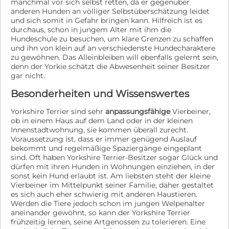
manchmal vor sich selbst retten, da er gegenüber
anderen Hunden an völliger Selbstüberschätzung leidet
und sich somit in Gefahr bringen kann. Hilfreich ist es
durchaus, schon in jungem Alter mit ihm die
Hundeschule zu besuchen, um klare Grenzen zu schaffen
und ihn von klein auf an verschiedenste Hundecharaktere
zu gewöhnen. Das Alleinbleiben will ebenfalls gelernt sein,
denn der Yorkie schätzt die Abwesenheit seiner Besitzer
gar nicht.
Besonderheiten und Wissenswertes
Yorkshire Terrier sind sehr
anpassungsfähige
Vierbeiner,
ob in einem Haus auf dem Land oder in der kleinen
Innenstadtwohnung, sie kommen überall zurecht.
Voraussetzung ist, dass er immer genügend Auslauf
bekommt und regelmäßige Spaziergänge eingeplant
sind. Oft haben Yorkshire Terrier-Besitzer sogar Glück und
dürfen mit ihren Hunden in Wohnungen einziehen, in der
sonst kein Hund erlaubt ist. Am liebsten steht der kleine
Vierbeiner im Mittelpunkt seiner Familie, daher gestaltet
es sich auch eher schwierig mit anderen Haustieren.
Werden die Tiere jedoch schon im jungen Welpenalter
aneinander gewöhnt, so kann der Yorkshire Terrier
frühzeitig lernen, seine Artgenossen zu tolerieren. Eine