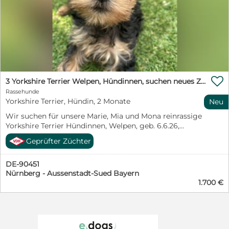

3 Yorkshire Terrier Welpen, Hündinnen, suchen neues Zuhause
Rassehunde
Yorkshire Terrier, Hündin, 2 Monate
Neu
Wir suchen für unsere Marie, Mia und Mona reinrassige
Yorkshire Terrier Hündinnen, Welpen, geb. 6.6.26,
blue+tan, ab 15.8.26, ein neues liebevolles für immer
Geprüfter Züchter
Zuhause. Sie sind bestens sozialisiert, an andere Hunde,
Alltagsgeräusche und ans Autofahren gewöhnt. Es sind
DE-90451
sehr liebe aufgeweckte Welpen. Sie sind geimpft,
Nürnberg - Aussenstadt-Sued Bayern
gechipt, regelmäßig entwurmt und besitzen einen EU-
1.700 €
Heimtierausweis Es wäre schön, wenn sie paarweise ein
gemeinsames Plätzchen finden würden, bzw. einen
Spielkameraden hätten. Garten wäre ideal. VDH-
Nachzucht Vorheriges Kennenlernen der neuen Besitzer
wünschenswert. Tel.: 017660405960