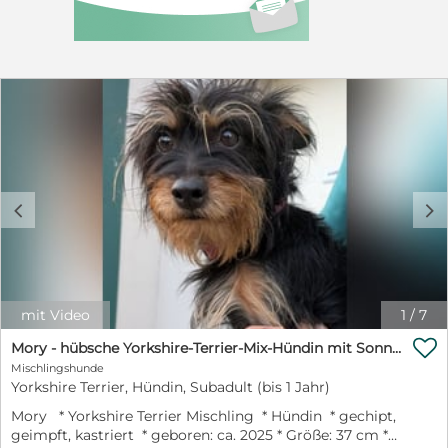
über **WhatsApp unter 0176 31015785** kontaktieren.
Wir freuen uns auf Ihre Kontaktaufnahme und
beantworten Ihre Fragen gerne persönlich.
Besichtigungstermine sind nach vorheriger Absprache
jederzeit möglich.
c
d
mit Video
1
/
7

Mory - hübsche Yorkshire-Terrier-Mix-Hündin mit Sonnenschein-Charakter
Mischlingshunde
Yorkshire Terrier, Hündin, Subadult (bis 1 Jahr)
Mory * Yorkshire Terrier Mischling * Hündin * gechipt,
geimpft, kastriert * geboren: ca. 2025 * Größe: 37 cm *