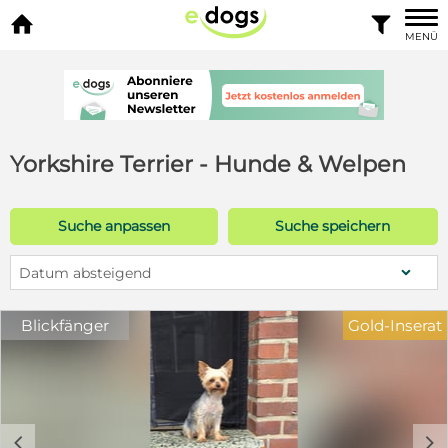


MENÜ
Yorkshire Terrier - Hunde & Welpen
Suche anpassen
Suche speichern
Datum absteigend
Blickfänger
Gold-Inserat
c
d