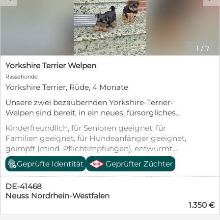
1
/
7
Yorkshire Terrier Welpen
Rassehunde
Yorkshire Terrier, Rüde, 4 Monate
Unsere zwei bezaubernden Yorkshire-Terrier-
Welpen sind bereit, in ein neues, fürsorgliches
Zuhause umzuziehen. Die Kleinen sind verspielt,
Kinderfreundlich, für Senioren geeignet, für
neugierig, menschenbezogen und wachsen
Familien geeignet, für Hundeanfänger geeignet,
liebevoll im Familienumfeld auf. -Gesund und
geimpft (mind. Pflichtimpfungen), entwurmt,
munter -Freundlich und gut sozialisiert -Verspielt
gechipt, mit EU-Heimtierausweis, Welpenwurf
Geprüfte Identität
Geprüfter Züchter
und verschmust -Ideal für Familien, Paare oder
Einzelpersonen Die Yorkshire Terrier freuen sich
darauf, ihre neuen Familien kennenzulernen und
DE-41468
viele schöne gemeinsame Jahre zu verbringen.
Neuss Nordrhein-Westfalen
1.350 €