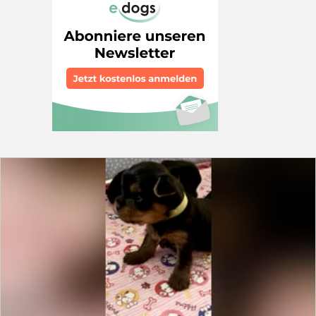
damit wir Sie zurückrufen können. BITTE vorab nur
schriftliche Anfragen mit einer kurzen Beschreibung
Ihrer Lebenssituation! Ohne TELEFONNUMMER ist
zeitlich keine BEARBEITUNG möglich. Noch in Ungarn
und wartet auf ein Reiseticket. Carrie wird hoffentlich
bald das Herz von Menschen erobern, die ihr ein
geborgenes Zuhause geben können. Wir konnten die
hübsche Seniorin nicht in ihrem Schicksal überlassen,
weiter einsam in einem Flur und Hof dahin zu
vegetieren. Sie ist freundlich, verträgt sich mit allen
Hunden im Rudel und auch mit den Katzen. Menschen,
die sie kennt, schaut sie liebevoll an, allerdings schnelle
Griffe von oben, machen ihr Angst, wenn man sie
anspricht, lässt sie ich aber gut händeln. Sie braucht
noch Unterstützung um zu lernen, was zu einem guten
Miteinander gehört. Die Einschätzung der Tierschützer
ist, sie ist gut zu motivieren und lernt schnell. Anfangs
wird Carrie noch Zeit brauchen, um Vertrauen zu fassen
und Bindung aufzubauen. Wir haben ihr versprochen,
sie bekommt ein schönes, liebevolles Zuhause, wo sie
umsorgt wird und immer gutes Futter bekommt.
Schöne Spaziergänge in der Natur, wird sie sicherlich
toll finden, wenn sie erst gelernt hat, gut an der Leine
zu laufen. Auch die Nähe zu ihren Menschen, wenn sie