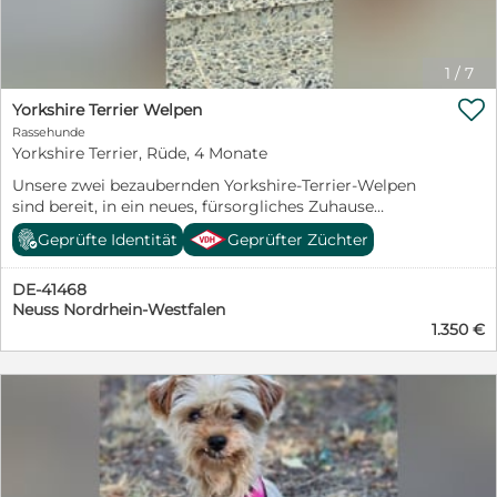
1
/
7

Yorkshire Terrier Welpen
Rassehunde
Yorkshire Terrier, Rüde, 4 Monate
Unsere zwei bezaubernden Yorkshire-Terrier-Welpen
sind bereit, in ein neues, fürsorgliches Zuhause
umzuziehen. Die Kleinen sind verspielt, neugierig,
Geprüfte Identität
Geprüfter Züchter
menschenbezogen und wachsen liebevoll im
Familienumfeld auf. -Gesund und munter -Freundlich
DE-41468
und gut sozialisiert -Verspielt und verschmust -Ideal für
Neuss Nordrhein-Westfalen
Familien, Paare oder Einzelpersonen Die Yorkshire
1.350 €
Terrier freuen sich darauf, ihre neuen Familien
kennenzulernen und viele schöne gemeinsame Jahre zu
verbringen.