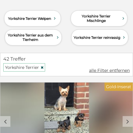
Yorkshire Terrier
d
d
Yorkshire Terrier Welpen
Mischlinge
Yorkshire Terrier aus dem
d
d
Yorkshire Terrier reinrassig
Tierheim
42 Treffer
Yorkshire Terrier
H
alle Filter entfernen
Gold-Inserat
c
d