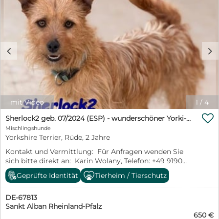
c
d
mit Video
1
/
4

Sherlock2 geb. 07/2024 (ESP) - wunderschöner Yorki-Mix will das Leben entdecken!
Mischlingshunde
Yorkshire Terrier, Rüde, 2 Jahre
Kontakt und Vermittlung: Für Anfragen wenden Sie
sich bitte direkt an: Karin Wolany, Telefon: +49 9190
2159035 E-Mail: k.wolany1@sos-dogs.de https://sos-
Geprüfte Identität
Tierheim / Tierschutz
dogs.de/nachrichten/wichtig-information-zur-adoption
Sherlock2 wurde aus einer Animal-Hoarding-Situation
DE-67813
gerettet und trägt die Spuren dieser Vergangenheit in
Sankt Alban Rheinland-Pfalz
seinem Verhalten. Er ist ängstlich, sehr zurückhaltend,
650 €
aber niemals aggressiv. Wenn man ihn hochheben