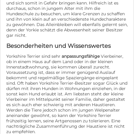
und sich somit in Gefahr bringen kann. Hilfreich ist es
durchaus, schon in jungem Alter mit ihm die
Hundeschule zu besuchen, um klare Grenzen zu schaffen
und ihn von klein auf an verschiedenste Hundecharaktere
zu gewöhnen. Das Alleinbleiben will ebenfalls gelernt sein,
denn der Yorkie schätzt die Abwesenheit seiner Besitzer
gar nicht.
Besonderheiten und Wissenswertes
Yorkshire Terrier sind sehr
anpassungsfähige
Vierbeiner,
ob in einem Haus auf dem Land oder in der kleinen
Innenstadtwohnung, sie kommen überall zurecht.
Voraussetzung ist, dass er immer genügend Auslauf
bekommt und regelmäßige Spaziergänge eingeplant
sind. Oft haben Yorkshire Terrier-Besitzer sogar Glück und
dürfen mit ihren Hunden in Wohnungen einziehen, in der
sonst kein Hund erlaubt ist. Am liebsten steht der kleine
Vierbeiner im Mittelpunkt seiner Familie, daher gestaltet
es sich auch eher schwierig mit anderen Haustieren.
Werden die Tiere jedoch schon im jungen Welpenalter
aneinander gewöhnt, so kann der Yorkshire Terrier
frühzeitig lernen, seine Artgenossen zu tolerieren. Eine
nachträgliche Zusammenführung der Haustiere ist nicht
zu empfehlen.