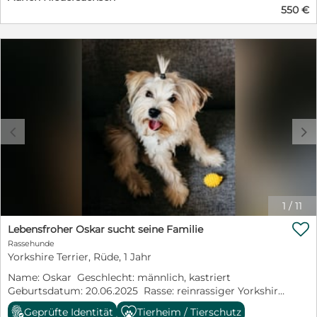
Verständnis dafür, dass ein Hund aus dem Tierschutz
550 €
zunächst Zeit braucht, um in seinem neuen Leben
anzukommen.
c
d
1
/
11

Lebensfroher Oskar sucht seine Familie
Rassehunde
Yorkshire Terrier, Rüde, 1 Jahr
Name: Oskar Geschlecht: männlich, kastriert
Geburtsdatum: 20.06.2025 Rasse: reinrassiger Yorkshire
Terrier Größe: 26 cm, 5 kg Aufenthaltsort: Zentrum für
Geprüfte Identität
Tierheim / Tierschutz