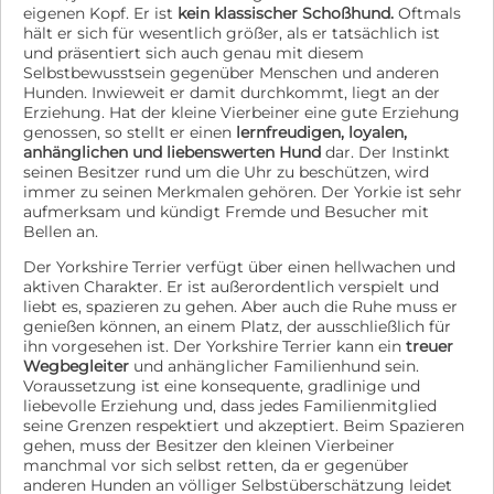
eigenen Kopf. Er ist
kein klassischer Schoßhund.
Oftmals
hält er sich für wesentlich größer, als er tatsächlich ist
und präsentiert sich auch genau mit diesem
Selbstbewusstsein gegenüber Menschen und anderen
Hunden. Inwieweit er damit durchkommt, liegt an der
Erziehung. Hat der kleine Vierbeiner eine gute Erziehung
genossen, so stellt er einen
lernfreudigen, loyalen,
anhänglichen und liebenswerten Hund
dar. Der Instinkt
seinen Besitzer rund um die Uhr zu beschützen, wird
immer zu seinen Merkmalen gehören. Der Yorkie ist sehr
aufmerksam und kündigt Fremde und Besucher mit
Bellen an.
Der Yorkshire Terrier verfügt über einen hellwachen und
aktiven Charakter. Er ist außerordentlich verspielt und
liebt es, spazieren zu gehen. Aber auch die Ruhe muss er
genießen können, an einem Platz, der ausschließlich für
ihn vorgesehen ist. Der Yorkshire Terrier kann ein
treuer
Wegbegleiter
und anhänglicher Familienhund sein.
Voraussetzung ist eine konsequente, gradlinige und
liebevolle Erziehung und, dass jedes Familienmitglied
seine Grenzen respektiert und akzeptiert. Beim Spazieren
gehen, muss der Besitzer den kleinen Vierbeiner
manchmal vor sich selbst retten, da er gegenüber
anderen Hunden an völliger Selbstüberschätzung leidet