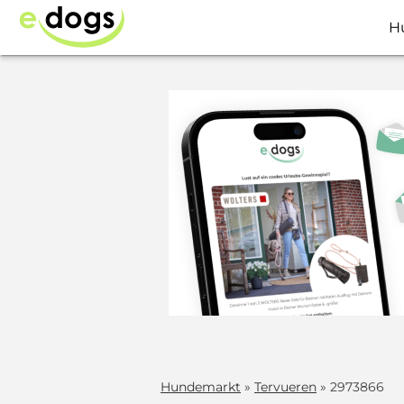
H
Hundemarkt
»
Tervueren
» 2973866