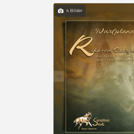
4 Bilder

c