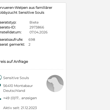
ervueren-Welpen aus familiärer
obbyzucht Sensitive Souls
seratstyp:
Biete
serats-ID:
2973866
instelldatum:
07.04.2026
seratsaufrufe:
698
nserat gemerkt:
2
reis auf Anfrage

Sensitive Souls

56410 Montabaur
Deutschland
9
+49 (0)17... anzeigen
Aktiv seit: 21.12.2023