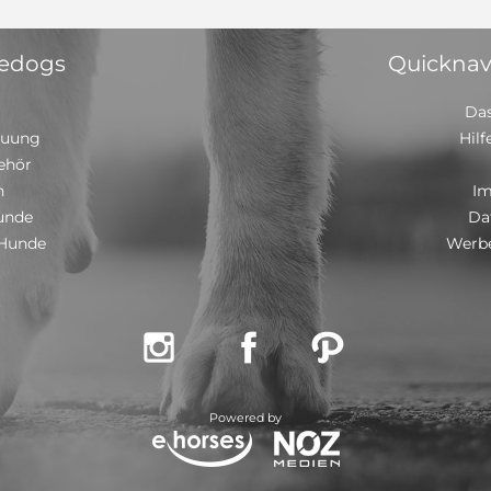
 edogs
Quicknav
Das
euung
Hilf
ehör
n
I
unde
Da
 Hunde
Werbe



Powered by