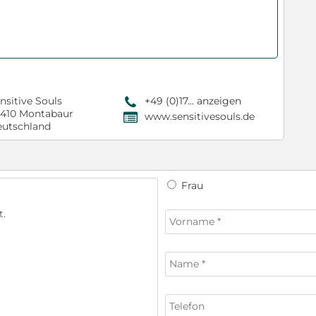
nsitive Souls
+49 (0)17... anzeigen
9
410 Montabaur
www.sensitivesouls.de
,
utschland
Frau