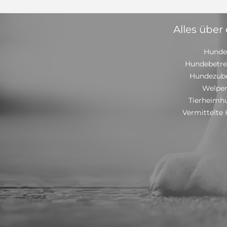
Alles über
Hunde
Hundebetr
Hundezub
Welpe
Tierheimh
Vermittelte