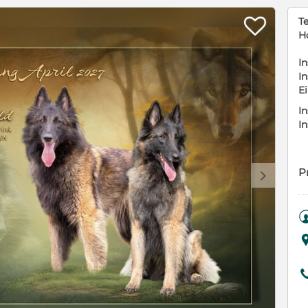

T
H
In
In
E
In
I
P
d