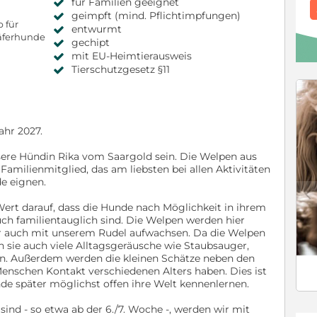
für Familien geeignet
geimpft (mind. Pflichtimpfungen)
 für
entwurmt
äferhunde
gechipt
mit EU-Heimtierausweis
Tierschutzgesetz §11
ahr 2027.
sere Hündin Rika vom Saargold sein. Die Welpen aus
amilienmitglied, das am liebsten bei allen Aktivitäten
de eignen.
c
Wert darauf, dass die Hunde nach Möglichkeit in ihrem
uch familientauglich sind. Die Welpen werden hier
 auch mit unserem Rudel aufwachsen. Da die Welpen
 sie auch viele Alltagsgeräusche wie Staubsauger,
en. Außerdem werden die kleinen Schätze neben den
Menschen Kontakt verschiedenen Alters haben. Dies ist
unde später möglichst offen ihre Welt kennenlernen.
sind - so etwa ab der 6./7. Woche -, werden wir mit