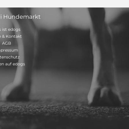
i Hundemarkt
 ist edogs
e & Kontakt
AGB
mpressum
tenschutz
n auf edogs