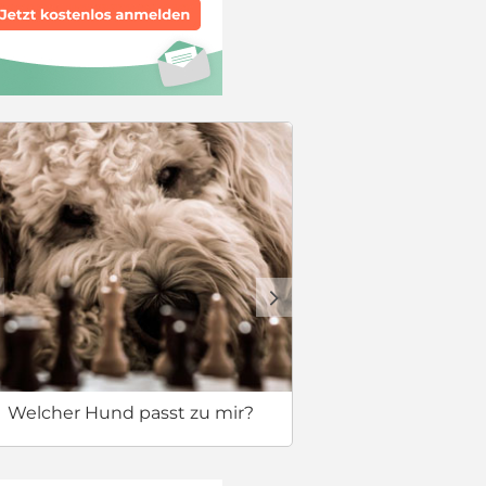
Sicherer 
d
Welcher Hund passt zu mir?