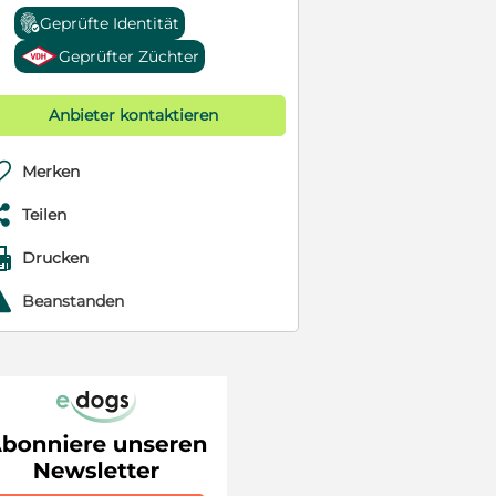
Geprüfte Identität
Geprüfter Züchter
Anbieter kontaktieren

Merken

Teilen

Drucken
r
Beanstanden