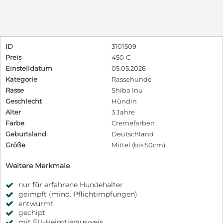
ID
3101509
Preis
450 €
Einstelldatum
05.05.2026
Kategorie
Rassehunde
Rasse
Shiba Inu
Geschlecht
Hündin
Alter
3 Jahre
Farbe
Cremefarben
Geburtsland
Deutschland
Größe
Mittel (bis 50cm)
Weitere Merkmale
nur für erfahrene Hundehalter
geimpft (mind. Pflichtimpfungen)
entwurmt
gechipt
mit EU-Heimtierausweis