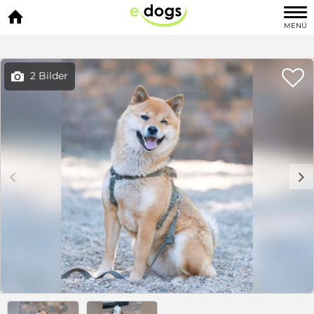

MENÜ

2 Bilder

c
d