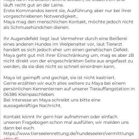
läuft recht gut an der Leine.
Erste Kommandos kennt sie, Ausführung aber nur bei ihrer
vorgeschriebenen Notwendigkeit..
Maya mag den menschlichen Kontakt, möchte jedoch nicht
als Schmusehündchen dienen.
Ihr Augendefekt liegt laut Vermehrer durch eine Beißerei
eines anderen Hundes im Welpenalter vor, laut Tierarzt
handelt es sich jedoch eher um einen genetischen Defekt.
Maya geht gut mit ihrer Einschränkung um, mag es aber zB
nicht direkt von der eingeschränkten Seite aus angefasst zu
werden, da sie dies nicht so schnell einordnen kann.
Maya ist geimpft und gechipt, sie ist nicht kastriert.
Gerne erzählen wir euch alles weitere zu Maya bei einem
persönlichen Kennenlernen auf unserer Tierauffangstation in
06386 Kleinpaschleben.
Bei Interesse an Maya schreibt uns bitte eine
aussagekräftige Nachricht.
Kontakt könnt ihr gern hier aufnehmen oder einfach
unseren Fragebogen schon mal ausfüllen, wir melden uns
dann bei euch.
https://www.tierseelenrettung.de/hundeseelen/vermittlungs