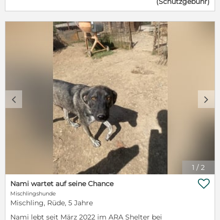
(Schutzgebühr)
dort gut mit ihren Artgenossen klar. Möglichen
Auseinandersetzungen geht sie aus dem Weg. Wir
wünschen uns für Karla verständnisvolle Menschen,
die sie in Ruhe in ihrem neuen, spannenden Leben
ankommen lassen und ihr ausreichend Zeit geben,
sich an all die ungewohnten Eindrücke und
Geräusche zu gewöhnen. Ein Für-Immer-Zuhause
mit engen Familienanschluss, viel Liebe, Geduld und
Geborgenheit ist Karlas absoluter Traum. Gerade in
der Eingewöhnungszeit wäre natürlich ein sicher
eingezäuntes Grundstück von riesigem Vorteil.
c
d
Karla reist geimpft, kastriert, entwurmt, gechipt, mit
EU-Heimtierausweis und einem Sicherheitsgeschirr
in ihr neues zu Hause. Sollte Karla nun Dein
Interesse geweckt oder gar Dein Herz erobert haben,
so schau dir doch gerne unseren Vermittlungsablauf
an.
https://www.tierseelenrettung.de/hundeseelen/vermittlungsa
1
/
2

Nami wartet auf seine Chance
Mischlingshunde
Mischling, Rüde, 5 Jahre
Nami lebt seit März 2022 im ARA Shelter bei