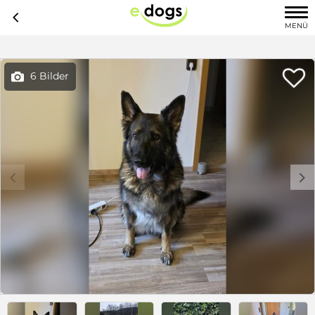
c
MENÜ

6 Bilder

c
d