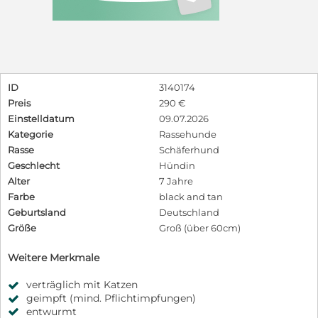
ID
3140174
Preis
290 €
Einstelldatum
09.07.2026
Kategorie
Rassehunde
Rasse
Schäferhund
Geschlecht
Hündin
Alter
7 Jahre
Farbe
black and tan
Geburtsland
Deutschland
Größe
Groß (über 60cm)
Weitere Merkmale
verträglich mit Katzen
geimpft (mind. Pflichtimpfungen)
entwurmt