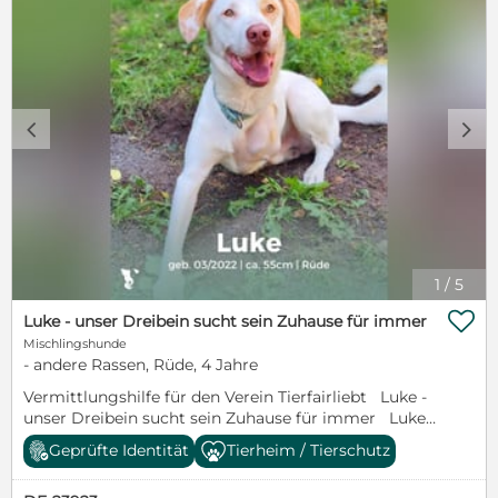
c
d
1
/
5

Luke - unser Dreibein sucht sein Zuhause für immer
Mischlingshunde
- andere Rassen, Rüde, 4 Jahre
Vermittlungshilfe für den Verein Tierfairliebt Luke -
unser Dreibein sucht sein Zuhause für immer Luke
hat in seinem jungen Leben bereits einige
Geprüfte Identität
Tierheim / Tierschutz
Herausforderungen gemeistert. Schon von Geburt
an lebte er mit einer deformierten Vorderpfote, die