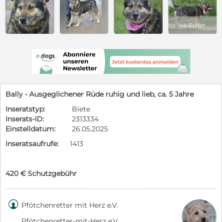
+4 Bilder
Bally - Ausgeglichener Rüde ruhig und lieb, ca. 5 Jahre
Inseratstyp:
Biete
Inserats-ID:
2313334
Einstelldatum:
26.05.2025
Inseratsaufrufe:
1413
420 € Schutzgebühr

Pfötchenretter mit Herz e.V.
Pfötchenretter-mit-Herz e.V.