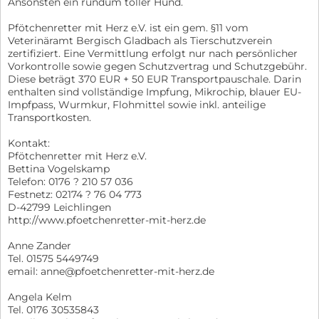
Ansonsten ein rundum toller Hund.
Pfötchenretter mit Herz e.V. ist ein gem. §11 vom
Veterinäramt Bergisch Gladbach als Tierschutzverein
zertifiziert. Eine Vermittlung erfolgt nur nach persönlicher
Vorkontrolle sowie gegen Schutzvertrag und Schutzgebühr.
Diese beträgt 370 EUR + 50 EUR Transportpauschale. Darin
enthalten sind vollständige Impfung, Mikrochip, blauer EU-
Impfpass, Wurmkur, Flohmittel sowie inkl. anteilige
Transportkosten.
Kontakt:
Pfötchenretter mit Herz e.V.
Bettina Vogelskamp
Telefon: 0176 ? 210 57 036
Festnetz: 02174 ? 76 04 773
D-42799 Leichlingen
http://www.pfoetchenretter-mit-herz.de
Anne Zander
Tel. 01575 5449749
email: anne@pfoetchenretter-mit-herz.de
Angela Kelm
Tel. 0176 30535843