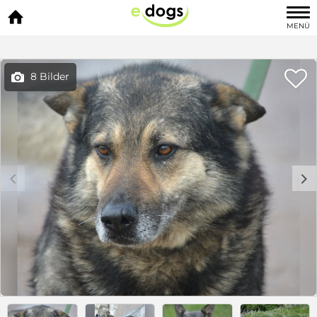

MENÜ

8 Bilder

c
d