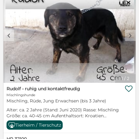
c
d
1
/
2

Rudolf - ruhig und kontaktfreudig
Mischlingshunde
Mischling, Rüde, Jung Erwachsen (bis 3 Jahre)
Alter: ca. 2 Jahre (Stand: Juni 2020) Rasse: Mischling
Größe: ca. 40-45 cm Aufenthaltsort: Kroatien
Kastriert: ja Artgenossen: verträglich Katzen:
Tierheim / Tierschutz
unbekannt Kinder: unbekannt Rudolf, er ist doch süß
und besonders, oder? Vom Wesen her zeigt er sich