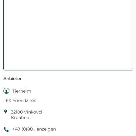
Anbieter

Tierheim
LEX Friendz e.V.

32100 Vinkovci
Kroatien
+49 (0)80... anzeigen
9