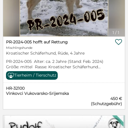
1
/
1

PR-2024-005 hofft auf Rettung
Mischlingshunde
Kroatischer Schäferhund, Rüde, 4 Jahre
PR-2024-005 Alter: ca. 2 Jahre (Stand: Feb. 2024)
Größe: mittel Rasse: Kroatischer Schäferhund
Mischling Geschlecht: männlich Aufenthaltsort:
Tierheim / Tierschutz
Kroatien Im Tierheim seit: Anfang 2024 Dieser
Hund befindet sich noch in einem öffentlichen
HR-32100
Tierheim in Kroatien. Bei ernsthaftem Interesse
Vinkovci Vukovarsko-Srijemska
werden wir uns um mehr Informationen und ein
450 €
paar Bilder kümmern. Bei Interesse gerne auch
(Schutzgebühr)
schon die Selbstauskunft ausfüllen:
https://www.lexfriendz.com/adoption