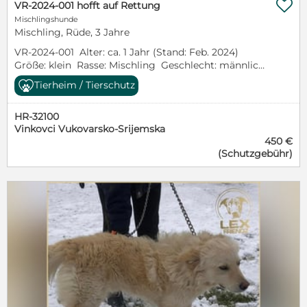

VR-2024-001 hofft auf Rettung
Mischlingshunde
Mischling, Rüde, 3 Jahre
VR-2024-001 Alter: ca. 1 Jahr (Stand: Feb. 2024)
Größe: klein Rasse: Mischling Geschlecht: männlich
Aufenthaltsort: Kroatien Im Tierheim seit: Anfang
Tierheim / Tierschutz
2024 Dieser Hund befindet sich noch in einem
öffentlichen Tierheim in Kroatien. Bei ernsthaftem
HR-32100
Interesse werden wir uns um mehr Informationen
Vinkovci Vukovarsko-Srijemska
und ein paar Bilder kümmern. Bei Interesse gerne
450 €
auch schon die Selbstauskunft ausfüllen:
(Schutzgebühr)
https://www.lexfriendz.com/adoption