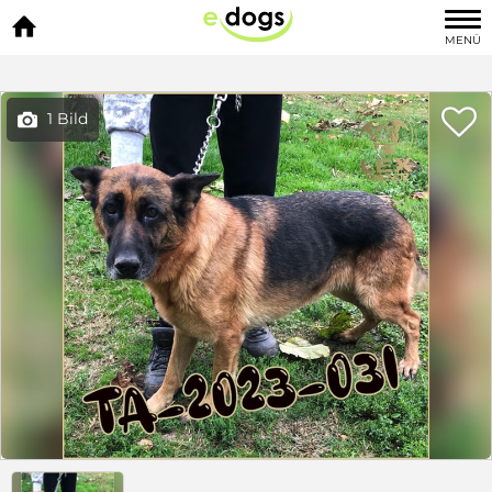

MENÜ

1 Bild
