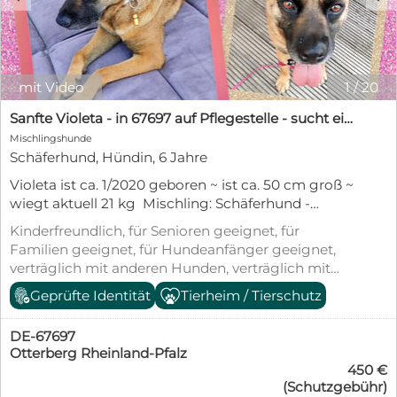
mit Video
1
/
20
Sanfte Violeta - in 67697 auf Pflegestelle - sucht ein Für-immer-Zuhause
Mischlingshunde
Schäferhund, Hündin, 6 Jahre
Violeta ist ca. 1/2020 geboren ~ ist ca. 50 cm groß ~
wiegt aktuell 21 kg Mischling: Schäferhund -
Belgischer Schäferhund (MALINOIS) Tierheim:
Kinderfreundlich, für Senioren geeignet, für
Cantinho da Milu - Portugal Aktueller Aufenthalt:
Familien geeignet, für Hundeanfänger geeignet,
Deutschland (Rheinland-Pfalz) Violetas
verträglich mit anderen Hunden, verträglich mit
Vergangenheit: Violeta wurde im Februar 2023
Katzen, kastriert/sterilisiert, geimpft (mind.
Geprüfte Identität
Tierheim / Tierschutz
zusammen mit vier anderen Hunden aus einer
Pflichtimpfungen), entwurmt, gechipt, mit EU-
Situation der Vernachlässigung gerettet. Die
Heimtierausweis, aus dem Tierheim, Stubenrein,
Hunde waren in einem schmutzigen Hof sich
DE-67697
Tierschutzgesetz §11
selbst überlassen, niemand kümmerte sich um die
Otterberg Rheinland-Pfalz
450 €
Hunde. In der Cantinho da Milu wurden die Hunde
(Schutzgebühr)
untersucht, geimpft, kastriert (Violeta am 28.02.23)