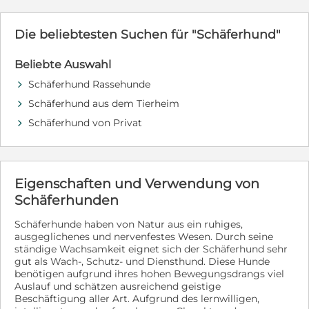
Leinentraining usw. nur in Einzelfällen möglich ist. Es
Bewegungsmangel im Tierheim, wo aus Zeit- und
ist wichtig, keine Erwartungen zu haben und dem Hund
Platzgründen längere Spaziergänge und individuelle
Zeit zur Eingewöhnung zu geben. Liebe, Geduld, Zeit
Die beliebtesten Suchen für "Schäferhund"
Auslastung oft nicht möglich sind. In ihrem neuen
und Arbeit mit dem Hund sind bei der Adoption eines
Zuhause oder einer Pflegestelle sollte sie daher mit
Tierschutzhundes die Voraussetzung, damit ein Team
angepasster Bewegung und ausgewogener Fütterung
Beliebte Auswahl
entstehen kann. Sie übernehmen einen Rohdiamanten,
langsam und gesund abnehmen dürfen, damit sie
der von Ihnen geformt und den gewünschten Schliff
Schäferhund Rassehunde
d
langfristig fit und gesund bleibt.
erhalten muss.
Schäferhund aus dem Tierheim
d
Schäferhund von Privat
d
Eigenschaften und Verwendung von
Schäferhunden
Schäferhunde haben von Natur aus ein ruhiges,
ausgeglichenes und nervenfestes Wesen. Durch seine
ständige Wachsamkeit eignet sich der Schäferhund sehr
gut als Wach-, Schutz- und Diensthund. Diese Hunde
benötigen aufgrund ihres hohen Bewegungsdrangs viel
Auslauf und schätzen ausreichend geistige
Beschäftigung aller Art. Aufgrund des lernwilligen,