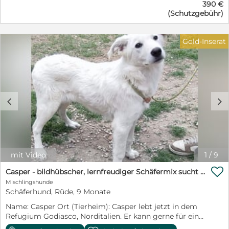
390 €
ein toller Familienhund wissen muss. Wenn Sie einen
(Schutzgebühr)
treuen Begleiter suchen, der mit Ihnen durch dick und
dünn geht, ist einer der beiden (oder beide!) genau
richtig. Die beiden befinden sich auf unserer
Gold-Inserat
Pflegestelle in Thüringen/Eisenach und können dort
jederzeit kennengelernt werden.
c
d
mit Video
1
/
9

Casper - bildhübscher, lernfreudiger Schäfermix sucht sein Glück
Mischlingshunde
Schäferhund, Rüde, 9 Monate
Name: Casper Ort (Tierheim): Casper lebt jetzt in dem
Refugium Godiasco, Norditalien. Er kann gerne für eine
Adoption nach Deutschland reisen. Rasse: Mischling