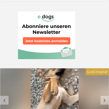
man sich wünscht: er geht gut an der Leine, ist
freundlich zu allen Menschen, sozial zu Artgenossen,
lernwillig und auch verschmust. Wir suchen für Nerone
Menschen mit Hundeerfahrung und einem Garten.
Gerne kann ein sozialer Ersthund im Zuhause leben.
Kinder sollten 12 Jahre oder älter sein. Auch wenn
Nerone zur Zeit schon einfach zur händeln ist, braucht
er noch Erziehung, damit aus ihm ein toller
Familienhund wird. Wenn Sie Fragen zu Nerone haben,
dann nehmen Sie gerne Kontakt auf. Gerne beantworte
ich ihre Fragen Elke Schmitz 0177 2954647
info@furbys-fellfreunde.de Alle Hunde sind bei
Ausreise gechipt, geimpft und reisen mit einem EU
Ausweis in einem beim deutschen Veterinäramt
registrierten Transport
Gold-Inserat
c
d