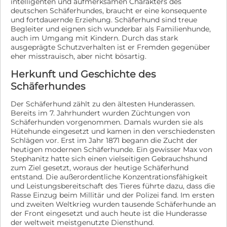
intelligenten und aufmerksamen Charakters des
deutschen Schäferhundes, braucht er eine konsequente
und fortdauernde Erziehung. Schäferhund sind treue
Begleiter und eignen sich wunderbar als Familienhunde,
auch im Umgang mit Kindern. Durch das stark
ausgeprägte Schutzverhalten ist er Fremden gegenüber
eher misstrauisch, aber nicht bösartig.
Herkunft und Geschichte des
Schäferhundes
Der Schäferhund zählt zu den ältesten Hunderassen.
Bereits im 7. Jahrhundert wurden Züchtungen von
Schäferhunden vorgenommen. Damals wurden sie als
Hütehunde eingesetzt und kamen in den verschiedensten
Schlägen vor. Erst im Jahr 1871 begann die Zucht der
heutigen modernen Schäferhunde. Ein gewisser Max von
Stephanitz hatte sich einen vielseitigen Gebrauchshund
zum Ziel gesetzt, woraus der heutige Schäferhund
entstand. Die außerordentliche Konzentrationsfähigkeit
und Leistungsbereitschaft des Tieres führte dazu, dass die
Rasse Einzug beim Millitär und der Polizei fand. Im ersten
und zweiten Weltkrieg wurden tausende Schäferhunde an
der Front eingesetzt und auch heute ist die Hunderasse
der weltweit meistgenutzte Diensthund.