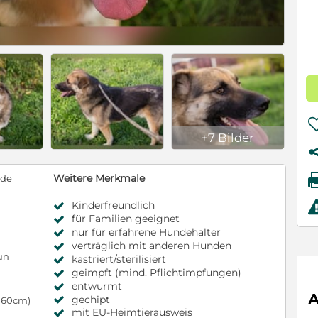
+7 Bilder
Weitere Merkmale
nde
Kinderfreundlich
für Familien geeignet
nur für erfahrene Hundehalter
verträglich mit anderen Hunden
un
kastriert/sterilisiert
geimpft (mind. Pflichtimpfungen)
entwurmt
gechipt
s 60cm)
mit EU-Heimtierausweis