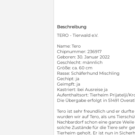
Beschreibung
TERO - Tierwald e.V.
Name: Tero
Chipnummer: 236917
Geboren: 30. Januar 2022
Geschlecht: männlich
Größe: ca. 60 cm
Rasse: Schäferhund Mischling
Gechipt: ja
Geimpft: ja
Kastriert: bei Ausreise ja
Aufenthaltsort: Tierheim Prijatelji/Kr
Die Übergabe erfolgt in 51491 Overat
Tero ist sehr freundlich und er durf
wurden wir auf Tero, als uns Tierschü
Nachbardorf schon eine ganze Weile a
solche Zustände für die Tiere sehr g
Tierheim geholt. Er ist nun in Siche