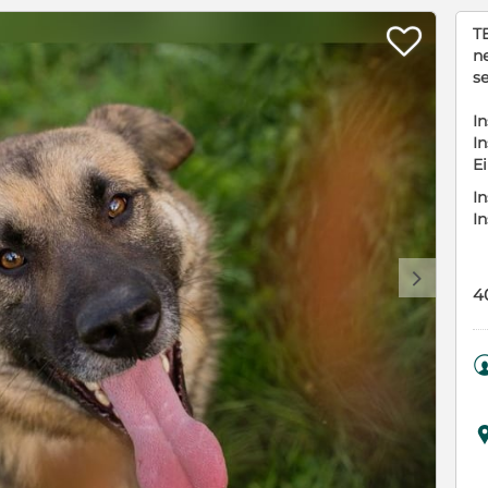

T
n
se
In
In
E
In
I
d
4