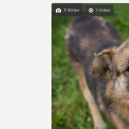
11 Bilder
1 Video


c