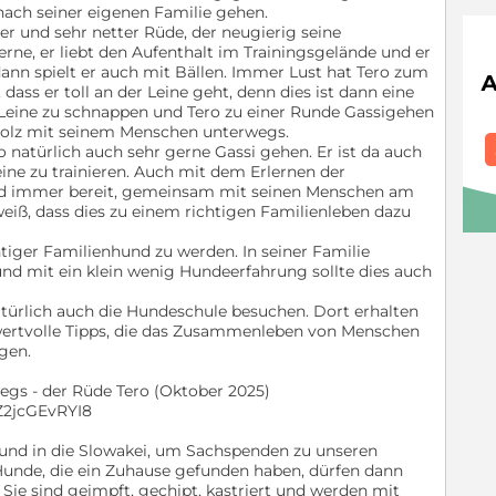
nach seiner eigenen Familie gehen.
icher und sehr netter Rüde, der neugierig seine
ne, er liebt den Aufenthalt im Trainingsgelände und er
 dann spielt er auch mit Bällen. Immer Lust hat Tero zum
dass er toll an der Leine geht, denn dies ist dann eine
 Leine zu schnappen und Tero zu einer Runde Gassigehen
 stolz mit seinem Menschen unterwegs.
 natürlich auch sehr gerne Gassi gehen. Er ist da auch
eine zu trainieren. Auch mit dem Erlernen der
nd immer bereit, gemeinsam mit seinen Menschen am
eiß, dass dies zu einem richtigen Familienleben dazu
htiger Familienhund zu werden. In seiner Familie
 und mit ein klein wenig Hundeerfahrung sollte dies auch
atürlich auch die Hundeschule besuchen. Dort erhalten
wertvolle Tipps, die das Zusammenleben von Menschen
gen.
egs - der Rüde Tero (Oktober 2025)
Z2jcGEvRYI8
 und in die Slowakei, um Sachspenden zu unseren
Hunde, die ein Zuhause gefunden haben, dürfen dann
Sie sind geimpft, gechipt, kastriert und werden mit