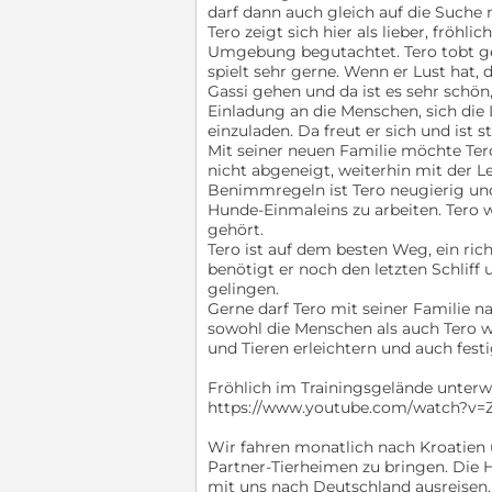
darf dann auch gleich auf die Suche 
Tero zeigt sich hier als lieber, fröhl
Umgebung begutachtet. Tero tobt ger
spielt sehr gerne. Wenn er Lust hat,
Gassi gehen und da ist es sehr schön, 
Einladung an die Menschen, sich die
einzuladen. Da freut er sich und ist
Mit seiner neuen Familie möchte Tero
nicht abgeneigt, weiterhin mit der L
Benimmregeln ist Tero neugierig u
Hunde-Einmaleins zu arbeiten. Tero w
gehört.
Tero ist auf dem besten Weg, ein ric
benötigt er noch den letzten Schliff
gelingen.
Gerne darf Tero mit seiner Familie n
sowohl die Menschen als auch Tero 
und Tieren erleichtern und auch festi
Fröhlich im Trainingsgelände unterw
https://www.youtube.com/watch?v=
Wir fahren monatlich nach Kroatien
Partner-Tierheimen zu bringen. Die 
mit uns nach Deutschland ausreisen. 