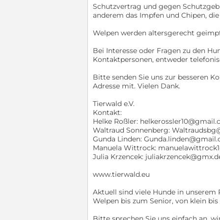
Schutzvertrag und gegen Schutzgebü
anderem das Impfen und Chipen, die K
Welpen werden altersgerecht geimpft
Bei Interesse oder Fragen zu den Hu
Kontaktpersonen, entweder telefonisc
Bitte senden Sie uns zur besseren 
Adresse mit. Vielen Dank.
Tierwald e.V.
Kontakt:
Helke Roßler: helkerossler10@gmail.
Waltraud Sonnenberg: Waltraudsbg
Gunda Linden: Gunda.linden@gmail
Manuela Wittrock: manuelawittrock1
Julia Krzencek: juliakrzencek@gmx.d
www.tierwald.eu
Aktuell sind viele Hunde in unserem 
Welpen bis zum Senior, von klein bis
Bitte sprechen Sie uns einfach an, w