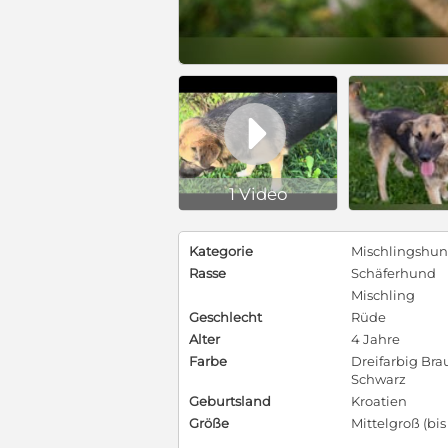

1 Video
Kategorie
Mischlingshu
Rasse
Schäferhund
Mischling
Geschlecht
Rüde
Alter
4 Jahre
Farbe
Dreifarbig Bra
Schwarz
Geburtsland
Kroatien
Größe
Mittelgroß (bi