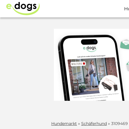
H
Hundemarkt
»
Schäferhund
» 3109469