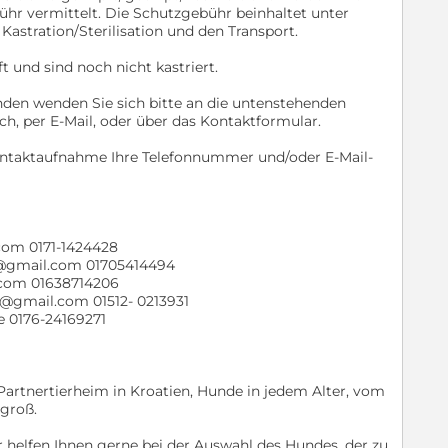
hr vermittelt. Die Schutzgebühr beinhaltet unter
astration/Sterilisation und den Transport.
 und sind noch nicht kastriert.
nden wenden Sie sich bitte an die untenstehenden
h, per E-Mail, oder über das Kontaktformular.
Kontaktaufnahme Ihre Telefonnummer und/oder E-Mail-
com 0171-1424428
@gmail.com 01705414494
.com 01638714206
@gmail.com 01512- 0213931
e 0176-24169271
Partnertierheim in Kroatien, Hunde in jedem Alter, vom
 groß.
ir helfen Ihnen gerne bei der Auswahl des Hundes, der zu