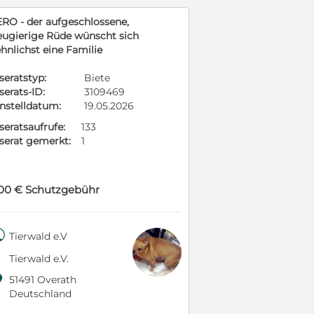
ERO - der aufgeschlossene,
eugierige Rüde wünscht sich
hnlichst eine Familie
seratstyp:
Biete
serats-ID:
3109469
instelldatum:
19.05.2026
seratsaufrufe:
133
nserat gemerkt:
1
00 € Schutzgebühr

Tierwald e.V
Tierwald e.V.

51491 Overath
Deutschland