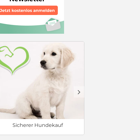
Erstausstat
d
Sicherer Hundekauf