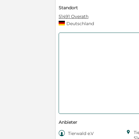
Standort
51491 Overath
Deutschland
Anbieter

Ti

Tierwald e.V
51