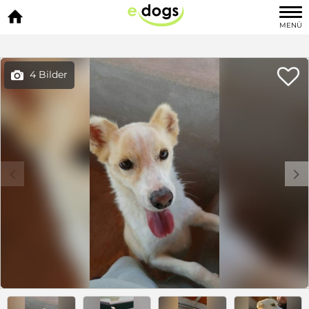

MENÜ

4 Bilder

c
d