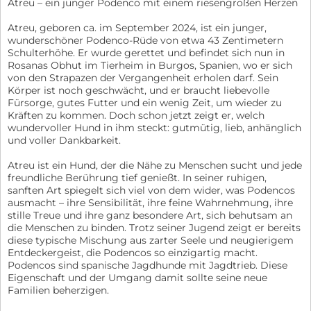
Atreu – ein junger Podenco mit einem riesengroßen Herzen
Atreu, geboren ca. im September 2024, ist ein junger,
wunderschöner Podenco-Rüde von etwa 43 Zentimetern
Schulterhöhe. Er wurde gerettet und befindet sich nun in
Rosanas Obhut im Tierheim in Burgos, Spanien, wo er sich
von den Strapazen der Vergangenheit erholen darf. Sein
Körper ist noch geschwächt, und er braucht liebevolle
Fürsorge, gutes Futter und ein wenig Zeit, um wieder zu
Kräften zu kommen. Doch schon jetzt zeigt er, welch
wundervoller Hund in ihm steckt: gutmütig, lieb, anhänglich
und voller Dankbarkeit.
Atreu ist ein Hund, der die Nähe zu Menschen sucht und jede
freundliche Berührung tief genießt. In seiner ruhigen,
sanften Art spiegelt sich viel von dem wider, was Podencos
ausmacht – ihre Sensibilität, ihre feine Wahrnehmung, ihre
stille Treue und ihre ganz besondere Art, sich behutsam an
die Menschen zu binden. Trotz seiner Jugend zeigt er bereits
diese typische Mischung aus zarter Seele und neugierigem
Entdeckergeist, die Podencos so einzigartig macht.
Podencos sind spanische Jagdhunde mit Jagdtrieb. Diese
Eigenschaft und der Umgang damit sollte seine neue
Familien beherzigen.