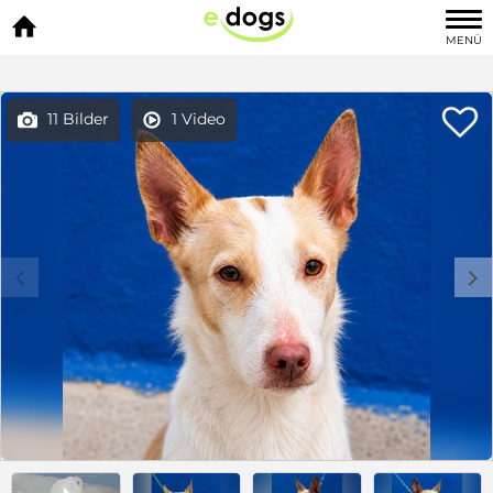

MENÜ

11 Bilder
1 Video


c
d
