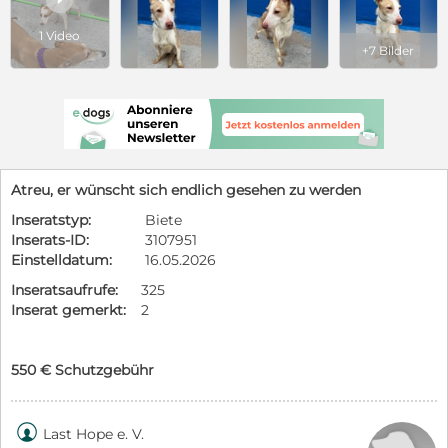
1 Video
+7 Bilder
Atreu, er wünscht sich endlich gesehen zu werden
Inseratstyp:
Biete
Inserats-ID:
3107951
Einstelldatum:
16.05.2026
Inseratsaufrufe:
325
Inserat gemerkt:
2
550 € Schutzgebühr

Last Hope e. V.