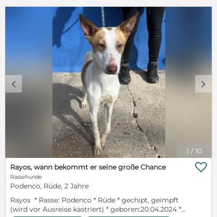
c
d
1
/
10

Rayos, wann bekommt er seine große Chance
Rassehunde
Podenco, Rüde, 2 Jahre
Rayos * Rasse: Podenco * Rüde * gechipt, geimpft
(wird vor Ausreise kastriert) * geboren:20.04.2024 *