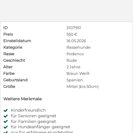
ID
3107951
Preis
550 €
Einstelldatum
16.05.2026
Kategorie
Rassehunde
Rasse
Podenco
Geschlecht
Rüde
Alter
2 Jahre
Farbe
Braun Weiß
Geburtsland
Spanien
Größe
Mittel (bis 50cm)
Weitere Merkmale
Kinderfreundlich
für Senioren geeignet
für Familien geeignet
für Hundeanfänger geeignet
nur für erfahrene Hundehalter