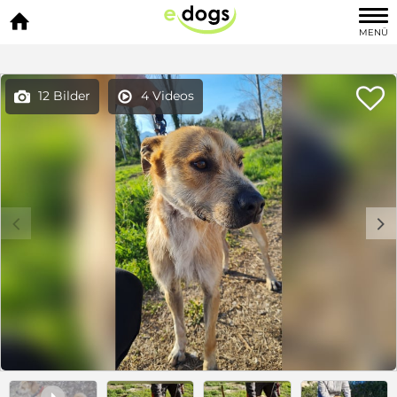

MENÜ

12 Bilder
4 Videos


c
d
