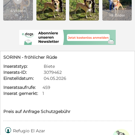
4 Videos
+8 Bilder
SORINN - fröhlicher Rüde
Inseratstyp:
Biete
Inserats-ID:
3079462
Einstelldatum:
04.05.2026
Inseratsaufrufe:
459
Inserat gemerkt:
1
Preis auf Anfrage Schutzgebühr

Refugio El Azar