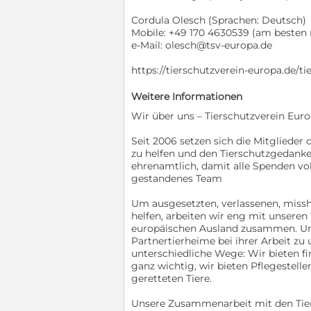
Cordula Olesch (Sprachen: Deutsch)
Mobile: +49 170 4630539 (am besten 
e-Mail: olesch@tsv-europa.de
https://tierschutzverein-europa.de/ti
Weitere Informationen
Wir über uns – Tierschutzverein Europ
Seit 2006 setzen sich die Mitglieder 
zu helfen und den Tierschutzgedanke
ehrenamtlich, damit alle Spenden vo
gestandenes Team
Um ausgesetzten, verlassenen, miss
helfen, arbeiten wir eng mit unsere
europäischen Ausland zusammen. Uns
Partnertierheime bei ihrer Arbeit zu
unterschiedliche Wege: Wir bieten fi
ganz wichtig, wir bieten Pflegestelle
geretteten Tiere.
Unsere Zusammenarbeit mit den Tier