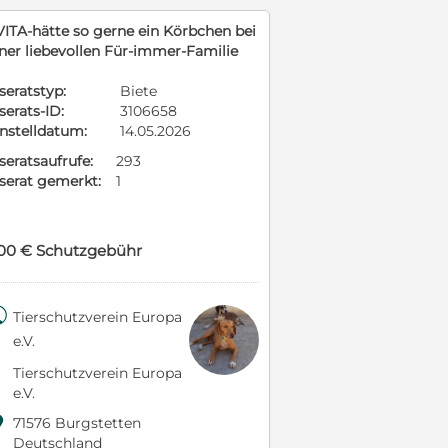
VITA-hätte so gerne ein Körbchen bei
iner liebevollen Für-immer-Familie
seratstyp:
Biete
serats-ID:
3106658
instelldatum:
14.05.2026
seratsaufrufe:
293
nserat gemerkt:
1
00 € Schutzgebühr

Tierschutzverein Europa
e.V.
Tierschutzverein Europa
e.V.

71576 Burgstetten
Deutschland