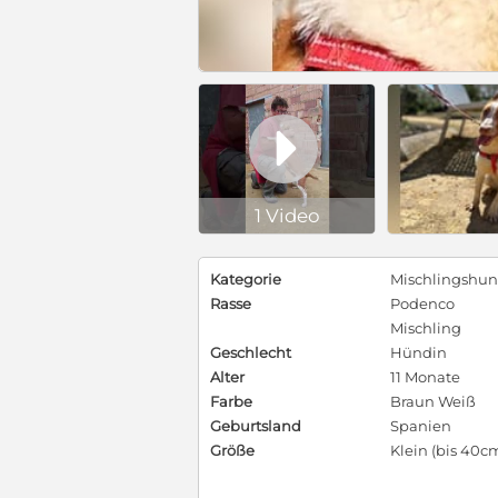

1 Video
Kategorie
Mischlingshu
Rasse
Podenco
Mischling
Geschlecht
Hündin
Alter
11 Monate
Farbe
Braun Weiß
Geburtsland
Spanien
Größe
Klein (bis 40c