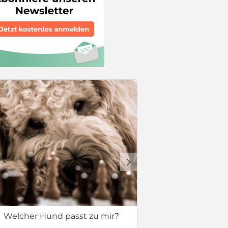
Checkliste
d
Welcher Hund passt zu mir?