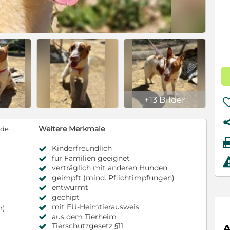
+13 Bilder
Weitere Merkmale
nde
Kinderfreundlich
für Familien geeignet
verträglich mit anderen Hunden
geimpft (mind. Pflichtimpfungen)
entwurmt
gechipt
mit EU-Heimtierausweis
m)
aus dem Tierheim
Tierschutzgesetz §11