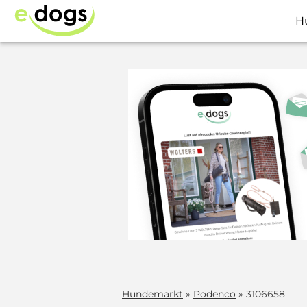
H
Hundemarkt
»
Podenco
» 3106658