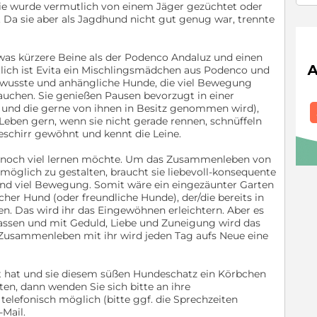
: Sie wurde vermutlich von einem Jäger gezüchtet oder
t. Da sie aber als Jagdhund nicht gut genug war, trennte
as kürzere Beine als der Podenco Andaluz und einen
lich ist Evita ein Mischlingsmädchen aus Podenco und
tbewusste und anhängliche Hunde, die viel Bewegung
auchen. Sie genießen Pausen bevorzugt in einer
 und die gerne von ihnen in Besitz genommen wird),
Leben gern, wenn sie nicht gerade rennen, schnüffeln
 Geschirr gewöhnt und kennt die Leine.
ie noch viel lernen möchte. Um das Zusammenleben von
glich zu gestalten, braucht sie liebevoll-konsequente
und viel Bewegung. Somit wäre ein eingezäunter Garten
icher Hund (oder freundliche Hunde), der/die bereits in
n. Das wird ihr das Eingewöhnen erleichtern. Aber es
assen und mit Geduld, Liebe und Zuneigung wird das
 Zusammenleben mit ihr wird jeden Tag aufs Neue eine
t hat und sie diesem süßen Hundeschatz ein Körbchen
n, dann wenden Sie sich bitte an ihre
t telefonisch möglich (bitte ggf. die Sprechzeiten
-Mail.