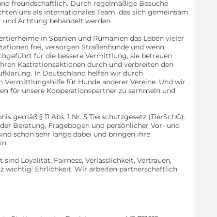
l und freundschaftlich. Durch regelmäßige Besuche
chten uns als internationales Team, das sich gemeinsam
ekt und Achtung behandelt werden.
nertierheime in Spanien und Rumänien das Leben vieler
stationen frei, versorgen Straßenhunde und wenn
chgeführt für die bessere Vermittlung, sie betreuen
ühren Kastrationsaktionen durch und verbreiten den
fklärung. In Deutschland helfen wir durch
Vermittlungshilfe für Hunde anderer Vereine. Und wir
en für unsere Kooperationspartner zu sammeln und
nis gemäß § 11 Abs. 1 Nr. 5 Tierschutzgesetz (TierSchG).
nder Beratung, Fragebogen und persönlicher Vor- und
sind schon sehr lange dabei und bringen ihre
in.
sind Loyalität, Fairness, Verlässlichkeit, Vertrauen,
ichtig: Ehrlichkeit. Wir arbeiten partnerschaftlich