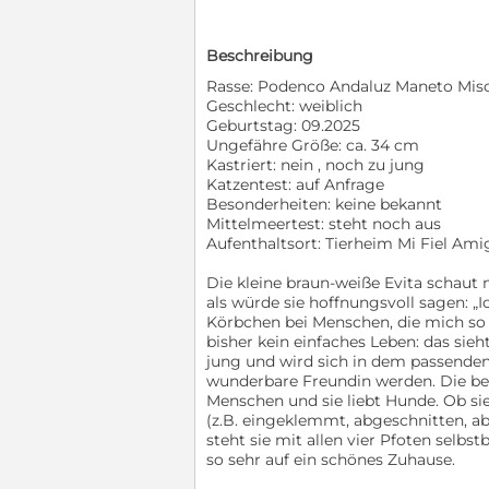
Beschreibung
Rasse: Podenco Andaluz Maneto Mis
Geschlecht: weiblich
Geburtstag: 09.2025
Ungefähre Größe: ca. 34 cm
Kastriert: nein , noch zu jung
Katzentest: auf Anfrage
Besonderheiten: keine bekannt
Mittelmeertest: steht noch aus
Aufenthaltsort: Tierheim Mi Fiel Ami
Die kleine braun-weiße Evita schaut
als würde sie hoffnungsvoll sagen: „I
Körbchen bei Menschen, die mich so l
bisher kein einfaches Leben: das sieh
jung und wird sich in dem passenden
wunderbare Freundin werden. Die bes
Menschen und sie liebt Hunde. Ob si
(z.B. eingeklemmt, abgeschnitten, abg
steht sie mit allen vier Pfoten selbs
so sehr auf ein schönes Zuhause.