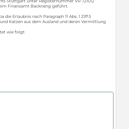
chts Stuttgart unter Registernummer VR 721012
beim Finanzamt Backnang geführt.
pa die Erlaubnis nach Paragraph 11 Abs. 1 Ziff.5
 und Katzen aus dem Ausland und deren Vermittlung
et wie folgt: