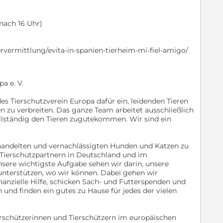
nach 16 Uhr)
ervermittlung/evita-in-spanien-tierheim-mi-fiel-amigo/
a e. V.
des Tierschutzverein Europa dafür ein, leidenden Tieren
n zu verbreiten. Das ganze Team arbeitet ausschließlich
llständig den Tieren zugutekommen. Wir sind ein
handelten und vernachlässigten Hunden und Katzen zu
n Tierschutzpartnern in Deutschland und im
ere wichtigste Aufgabe sehen wir darin, unsere
 unterstützen, wo wir können. Dabei gehen wir
nanzielle Hilfe, schicken Sach- und Futterspenden und
n und finden ein gutes zu Hause für jedes der vielen
schützerinnen und Tierschützern im europäischen