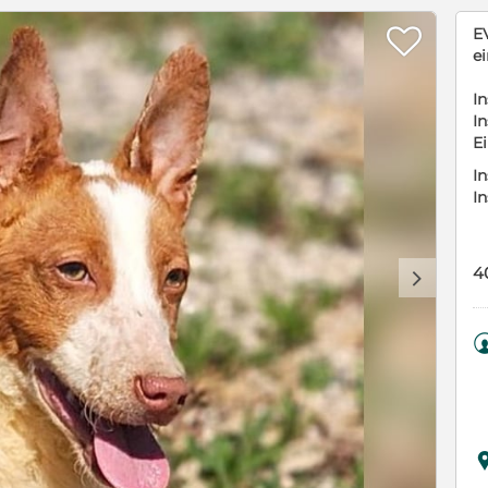

E
e
In
In
E
In
I
4
d