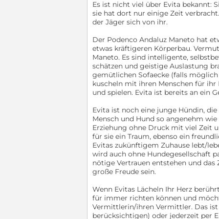
Es ist nicht viel über Evita bekannt
sie hat dort nur einige Zeit verbrach
der Jäger sich von ihr.
Der Podenco Andaluz Maneto hat etw
etwas kräftigeren Körperbau. Vermut
Maneto. Es sind intelligente, selbs
schätzen und geistige Auslastung br
gemütlichen Sofaecke (falls möglich
kuscheln mit ihren Menschen für ihr 
und spielen. Evita ist bereits an ein
Evita ist noch eine junge Hündin, d
Mensch und Hund so angenehm wie mö
Erziehung ohne Druck mit viel Zeit 
für sie ein Traum, ebenso ein freundl
Evitas zukünftigem Zuhause lebt/lebe
wird auch ohne Hundegesellschaft p
nötige Vertrauen entstehen und das
große Freude sein.
Wenn Evitas Lächeln Ihr Herz berühr
für immer richten können und möchte
Vermittlerin/ihren Vermittler. Das is
berücksichtigen) oder jederzeit per E