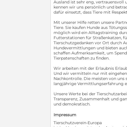
Ausland ist sehr eng, vertrauensvol
kennen wir uns persönlich und betra
dafür einsetzt, dass Tiere mit Resp
Mit unserer Hilfe retten unsere Part
Tiere. Sie kaufen Hunde aus Tötungs
möglich wird ein Alltagstraining dur
Futterstationen für Straßenkatzen, f
Tierschutzgedanken vor Ort durch Au
Hundevermittlungen und bieten auch 
schaffen Aufmerksamkeit, um Spend
Tierpatenschaften zu finden.
Wir arbeiten mit der Erlaubnis Erlaub
Und wir vermitteln nur mit eingehe
Nachkontrolle. Die meisten von uns 
langjährige Vermittlungserfahrung e
Unsere Werte bei der Tierschutzarbeit 
Transparenz, Zusammenhalt und ganz w
und demokratisch.
Impressum
Tierschutzverein-Europa