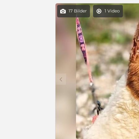
17 Bilder
1 Video


c