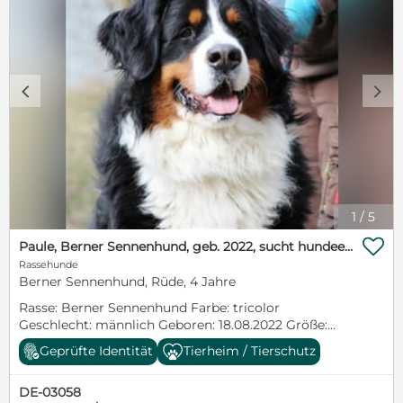
sehr abgelegen wohnen. Keine Vermittlung in
Familie mit Kindern unter 10 Jahren.
Katzenverträglichkeit unbekannt. Schutzgebühr:
300 Euro
c
d
1
/
5

Paule, Berner Sennenhund, geb. 2022, sucht hundeerfahrene, geduldige Besitzer
Rassehunde
Berner Sennenhund, Rüde, 4 Jahre
Rasse: Berner Sennenhund Farbe: tricolor
Geschlecht: männlich Geboren: 18.08.2022 Größe:
groß Verträglich: Rüden, Hündinnen und Katzen
Geprüfte Identität
Tierheim / Tierschutz
Kurzbeschreibung: bitte Text lesen, dann bewerben !
Ausführliche Beschreibung: Paule kam Ende
DE-03058
Februar 2024 als Abgabehund in unser Tierheim. Er