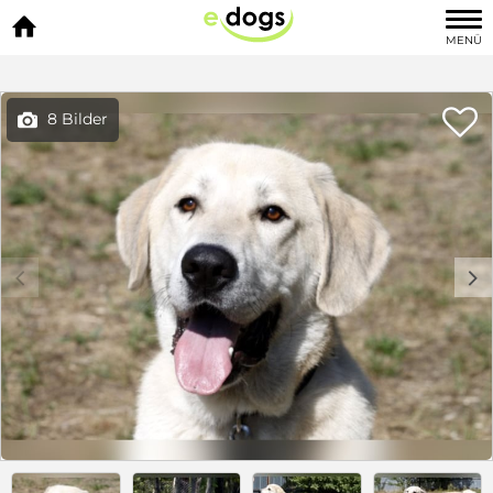

MENÜ

8 Bilder

c
d