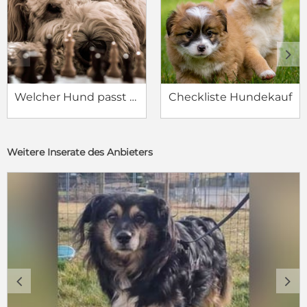
c
d
Welcher Hund passt zu mir?
Checkliste Hundekauf
Weitere Inserate des Anbieters
c
d