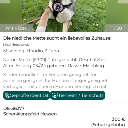
mit Video
1
/
20
Die niedliche Mette sucht ein liebevolles Zuhause!
Mischlingshunde
Mischling, Hündin, 2 Jahre
Name: Mette (F309) Pate gesucht Geschätztes
Alter: Anfang 03//24 geboren Rasse: Mischling
(Beagle Mischling) Geschlecht: weiblich Gewicht:
Kinderfreundlich, für Senioren geeignet, für
ca. 5 kg Schulterhöhe (Größe): ca. 20 cm
Familien geeignet, für Hundeanfänger geeignet,
(erwartete Größe 45 - 50 cm) Kastriert: noch nicht
verträglich mit anderen Hunden, verträglich mit
Impfungen: ja Krankheiten: keine bekannten
Katzen, geimpft (mind. Pflichtimpfungen),
Geprüfte Identität
Tierheim / Tierschutz
Verträglich mit Rüden: ja Verträglich mit
entwurmt, gechipt, mit EU-Heimtierausweis, aus
Hündinnen: ja Verträglich mit Katzen: keine
dem Tierheim, Tierschutzgesetz §11
Angaben Verträglich mit Kleintieren / Pferden /
DE-36277
etc.: keine Angaben Kinderfreundlich: ja
Schenklengsfeld Hessen
300 €
Stubenrein: muss noch trainiert werden Kann
(Schutzgebühr)
alleine bleiben: muss noch trainiert werden