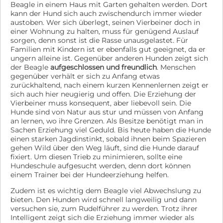
Beagle in einem Haus mit Garten gehalten werden. Dort
kann der Hund sich auch zwischendurch immer wieder
austoben. Wer sich überlegt, seinen Vierbeiner doch in
einer Wohnung zu halten, muss für genügend Auslauf
sorgen, denn sonst ist die Rasse unausgelastet. Für
Familien mit Kindern ist er ebenfalls gut geeignet, da er
ungern alleine ist. Gegenüber anderen Hunden zeigt sich
der Beagle
aufgeschlossen und freundlich
. Menschen
gegenüber verhält er sich zu Anfang etwas
zurückhaltend, nach einem kurzen Kennenlernen zeigt er
sich auch hier neugierig und offen. Die Erziehung der
Vierbeiner muss konsequent, aber liebevoll sein. Die
Hunde sind von Natur aus stur und müssen von Anfang
an lernen, wo ihre Grenzen. Als Besitze benötigt man in
Sachen Erziehung viel Geduld. Bis heute haben die Hunde
einen starken Jagdinstinkt, sobald ihnen beim Spazieren
gehen Wild über den Weg läuft, sind die Hunde darauf
fixiert. Um diesen Trieb zu minimieren, sollte eine
Hundeschule aufgesucht werden, denn dort können
einem Trainer bei der Hundeerziehung helfen.
Zudem ist es wichtig dem Beagle viel Abwechslung zu
bieten. Den Hunden wird schnell langweilig und dann
versuchen sie, zum Rudelführer zu werden. Trotz ihrer
Intelligent zeigt sich die Erziehung immer wieder als