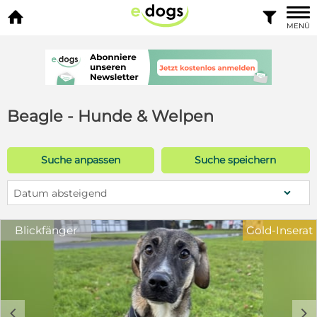


MENÜ
Beagle - Hunde & Welpen
Suche anpassen
Suche speichern
Datum absteigend
Blickfänger
Gold-Inserat
c
d