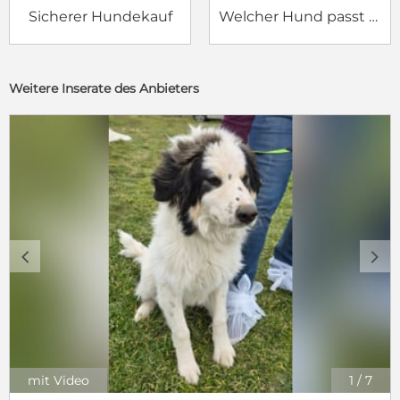
Sicherer Hundekauf
Welcher Hund passt zu mir?
Weitere Inserate des Anbieters
c
d
mit Video
1
/
7