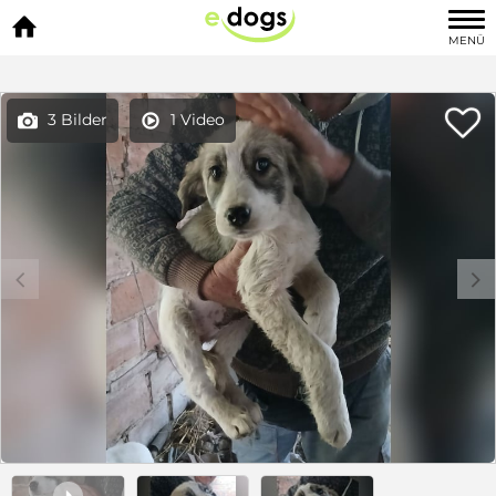

MENÜ

3 Bilder
1 Video


c
d
