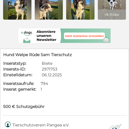
+8 Bilder
Hund Welpe Rüde Sam Tierschutz
Inseratstyp:
Biete
Inserats-ID:
2971753
Einstelldatum:
06.12.2025
Inseratsaufrufe:
794
Inserat gemerkt:
1
500 € Schutzgebühr

Tierschutzverein Pangea e.V.