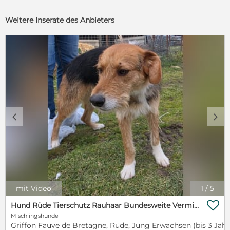
Weitere Inserate des Anbieters
c
d
mit Video
1
/
5

Hund Rüde Tierschutz Rauhaar Bundesweite Vermittlung
Mischlingshunde
Griffon Fauve de Bretagne, Rüde, Jung Erwachsen (bis 3 Jahr