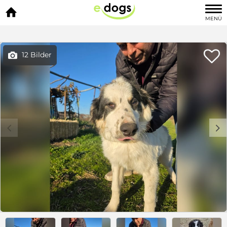

MENÜ

12 Bilder

c
d