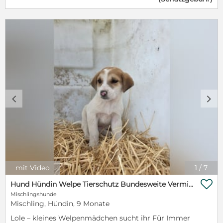
Verhalten: Mit anderen Hunden versteht sie sich
hervorragend, sie spielt und interagiert liebevoll mit
ihren Artgenossen. Valeska ist neugierig,
aufmerksam und freut sich über gemeinsame
Spaziergänge und Kuschelstunden gleichermaßen.
Verträglichkeit: Hunde: Sehr sozial Katzen:
Unbekannt Kinder: Ja, freundlich und offen
Abholung möglich in: Seevetal, München, Stuttgart,
Köln, Hannover und Magdeburg. Wir geben
Hoffnung, wo keine mehr ist. Wir kämpfen für die,
die niemand mehr sieht.
c
d
mit Video
1
/
7

Hund Hündin Welpe Tierschutz Bundesweite Vermittlung
Mischlingshunde
Mischling, Hündin, 9 Monate
Lole – kleines Welpenmädchen sucht ihr Für Immer