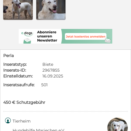
Perla
Inseratstyp:
Biete
Inserats-ID:
2967855
Einstelldatum:
16.09.2025
Inseratsaufrufe:
501
450 € Schutzgebühr

Tierheim
Hundehilfe Mariechen e.V.