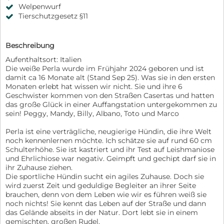
Welpenwurf
Tierschutzgesetz §11
Beschreibung
Aufenthaltsort: Italien
Die weiße Perla wurde im Frühjahr 2024 geboren und ist
damit ca 16 Monate alt (Stand Sep 25). Was sie in den ersten
Monaten erlebt hat wissen wir nicht. Sie und ihre 6
Geschwister kommen von den Straßen Casertas und hatten
das große Glück in einer Auffangstation untergekommen zu
sein! Peggy, Mandy, Billy, Albano, Toto und Marco
Perla ist eine verträgliche, neugierige Hündin, die ihre Welt
noch kennenlernen möchte. Ich schätze sie auf rund 60 cm
Schulterhöhe. Sie ist kastriert und ihr Test auf Leishmaniose
und Ehrlichiose war negativ. Geimpft und gechipt darf sie in
ihr Zuhause ziehen.
Die sportliche Hündin sucht ein agiles Zuhause. Doch sie
wird zuerst Zeit und geduldige Begleiter an ihrer Seite
brauchen, denn von dem Leben wie wir es führen weiß sie
noch nichts! Sie kennt das Leben auf der Straße und dann
das Gelände abseits in der Natur. Dort lebt sie in einem
gemischten, großen Rudel.