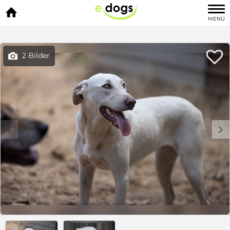

MENÜ

2 Bilder

c
d