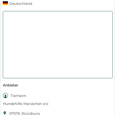
Deutschland
Anbieter

Tierheim
Hundehilfe Mariechen e.V.

97076 Würzburg