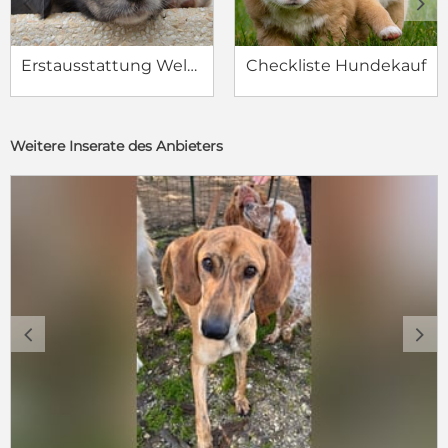
c
d
Erstausstattung Welpe
Checkliste Hundekauf
Weitere Inserate des Anbieters
c
d