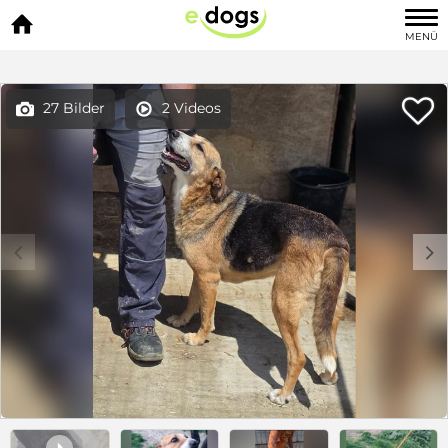

MENÜ

27 Bilder
2 Videos


c
d
