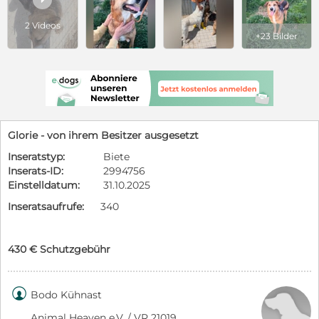
2 Videos
+23 Bilder
Glorie - von ihrem Besitzer ausgesetzt
Inseratstyp:
Biete
Inserats-ID:
2994756
Einstelldatum:
31.10.2025
Inseratsaufrufe:
340
430 € Schutzgebühr

Bodo Kühnast
Animal Heaven e.V. / VR 21019