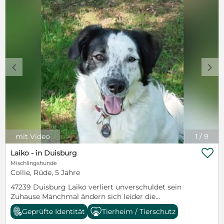
c
d
mit Video
1
/
9

Laiko - in Duisburg
Mischlingshunde
Collie, Rüde, 5 Jahre
47239 Duisburg Laiko verliert unverschuldet sein
Zuhause Manchmal ändern sich leider die
Lebensumstände und seine Familie kann Laiko nicht
Geprüfte Identität
Tierheim / Tierschutz
mehr gerecht werden. Aus diesem Grund sucht er