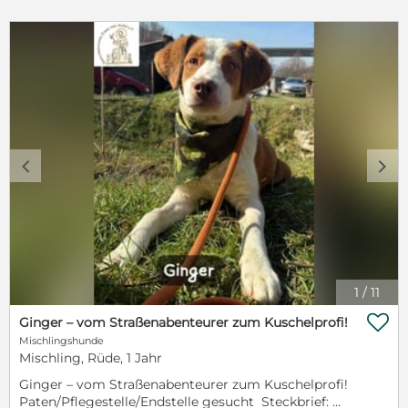
c
d
1
/
11

Ginger – vom Straßenabenteurer zum Kuschelprofi!
Mischlingshunde
Mischling, Rüde, 1 Jahr
Ginger – vom Straßenabenteurer zum Kuschelprofi!
Paten/Pflegestelle/Endstelle gesucht Steckbrief: