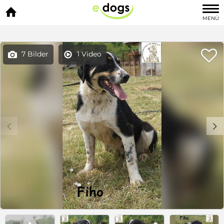

MENÜ

7 Bilder
1 Video


c
d
