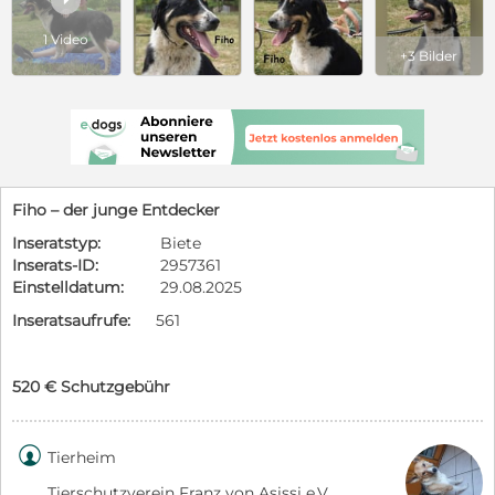
1 Video
+3 Bilder
Fiho – der junge Entdecker
Inseratstyp:
Biete
Inserats-ID:
2957361
Einstelldatum:
29.08.2025
Inseratsaufrufe:
561
520 € Schutzgebühr

Tierheim
Tierschutzverein Franz von Asissi e.V.