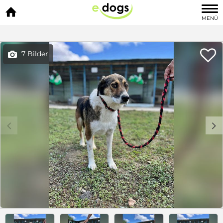

MENÜ

7 Bilder

c
d