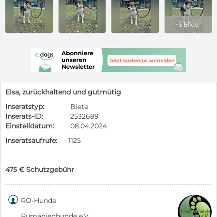
+3 Bilder
Elsa, zurückhaltend und gutmütig
Inseratstyp:
Biete
Inserats-ID:
2532689
Einstelldatum:
08.04.2024
Inseratsaufrufe:
1125
475 € Schutzgebühr

RO-Hunde
Rumänienhunde e.V.