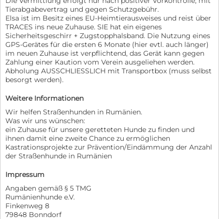
Die Vermittlung erfolgt nur nach positiver Vorkontrolle, mit
Tierabgabevertrag und gegen Schutzgebühr.
Elsa ist im Besitz eines EU-Heimtierausweises und reist über
TRACES ins neue Zuhause. SIE hat ein eigenes
Sicherheitsgeschirr + Zugstopphalsband. Die Nutzung eines
GPS-Gerätes für die ersten 6 Monate (hier evtl. auch länger)
im neuen Zuhause ist verpflichtend, das Gerät kann gegen
Zahlung einer Kaution vom Verein ausgeliehen werden.
Abholung AUSSCHLIESSLICH mit Transportbox (muss selbst
besorgt werden).
Weitere Informationen
Wir helfen Straßenhunden in Rumänien.
Was wir uns wünschen:
ein Zuhause für unsere geretteten Hunde zu finden und
ihnen damit eine zweite Chance zu ermöglichen
Kastrationsprojekte zur Prävention/Eindämmung der Anzahl
der Straßenhunde in Rumänien
Impressum
Angaben gemäß § 5 TMG
Rumänienhunde e.V.
Finkenweg 8
79848 Bonndorf