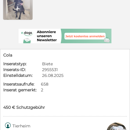
Cola
Inseratstyp:
Biete
Inserats-ID:
2955531
Einstelldatum:
26.08.2025
Inseratsaufrufe:
658
Inserat gemerkt:
2
450 € Schutzgebühr

Tierheim