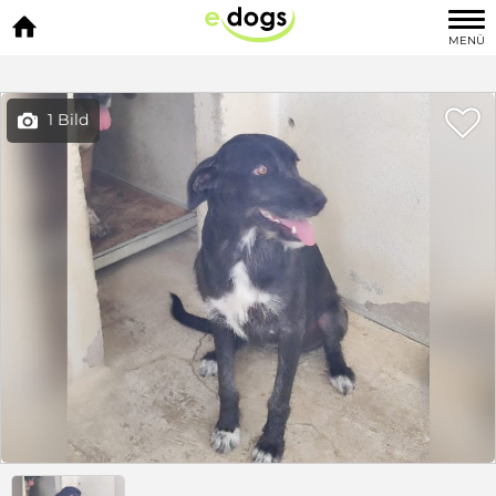

MENÜ

1 Bild
