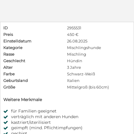
ID
2955531
Preis
450 €
Einstelldatum
26.08.2025
Kategorie
Mischlingshunde
Rasse
Mischling
Geschlecht
Hündin
Alter
3 Jahre
Farbe
Schwarz-Weiß
Geburtsland
Italien
Größe
Mittelgroß (bis 60cm)
Weitere Merkmale
für Familien geeignet
verträglich mit anderen Hunden
kastriert/sterilisiert
geimpft (mind. Pflichtimpfungen)
gechipt