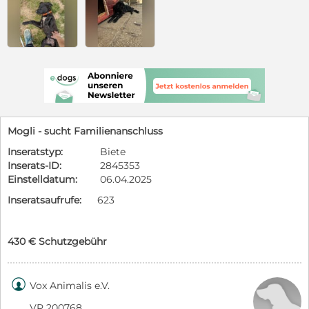
Mogli - sucht Familienanschluss
Inseratstyp:
Biete
Inserats-ID:
2845353
Einstelldatum:
06.04.2025
Inseratsaufrufe:
623
430 € Schutzgebühr

Vox Animalis e.V.
VR 200768