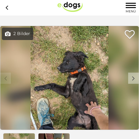
c
MENÜ

2 Bilder

c
d