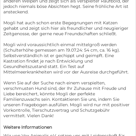
anderen Welpen und zeigt sich als verspielter Raufbold, der
jedoch niemals böse Absichten hegt. Seine fröhliche Art ist
ansteckend.
Mogli hat auch schon erste Begegnungen mit Katzen
gehabt und zeigt sich hier als freundlicher und neugieriger
Zeitgenosse, der gerne neue Freundschaften schließt.
Mogli wird voraussichtlich einmal mittelgroß werden
(Schulterhöhe gemessen am 19.07.24: 54 cm, ca. 16 kg).
Selbstverständlich ist er gechippt und geimpft. Eine
Kastration findet je nach Entwicklung und
Gesundheitszustand statt. Ein Test auf
Mittelmeerkrankheiten wird vor der Ausreise durchgeführt.
Wenn Sie auf der Suche nach einem verspielten,
verschmusten Hund sind, der Ihr Zuhause mit Freude und
Liebe bereichert, könnte Mogli der perfekte
Familienzuwachs sein. Kontaktieren Sie uns, indem Sie
unseren Fragebogen ausfüllen. Mogli wird nur mit positiver
Vorkontrolle, Tierschutzvertrag und Schutzgebühr
vermittelt. Vielen Dank!
Weitere Informationen
Wir von Vox Animalis e.V. setzen uns mit Leidenschaft für