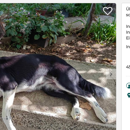

Ü
s
In
In
E
In
4
d