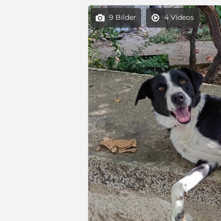
9 Bilder
4 Videos


c