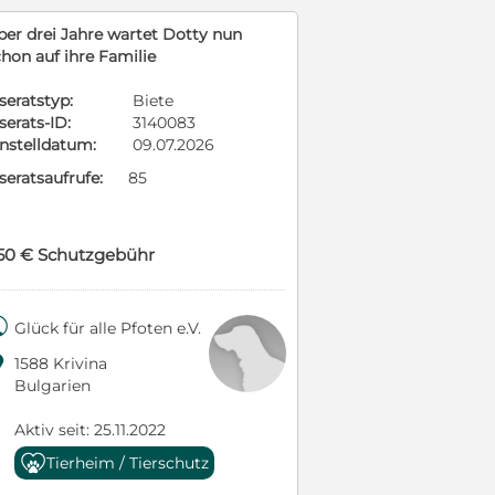
ber drei Jahre wartet Dotty nun
chon auf ihre Familie
seratstyp:
Biete
serats-ID:
3140083
instelldatum:
09.07.2026
seratsaufrufe:
85
50 € Schutzgebühr

Glück für alle Pfoten e.V.

1588 Krivina
Bulgarien
Aktiv seit: 25.11.2022
Tierheim / Tierschutz