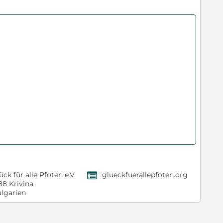
ück für alle Pfoten e.V.
glueckfuerallepfoten.org
,
88 Krivina
lgarien