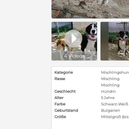

4 Videos
Kategorie
Mischlingshu
Rasse
Mischling
Mischling
Geschlecht
Hündin
Alter
5 Jahre
Farbe
Schwarz-Weiß
Geburtsland
Bulgarien
Größe
Mittelgroß (bi