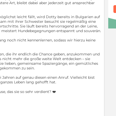
tere Art, bleibt dabei aber jederzeit gut ansprechbar
glichst leicht fällt, wird Dotty bereits in Bulgarien auf
sam mit ihrer Schwester besucht sie regelmäßig eine
schritte. Sie läuft bereits hervorragend an der Leine,
nd meistert Hundebegegnungen entspannt und souverän.
ang noch nicht kennenlernen, sodass wir hierzu keine
n, die ihr endlich die Chance geben, anzukommen und
ss nicht mehr die große weite Welt entdecken – sie
sie lieben, gemeinsame Spaziergänge, ein gemütliches
ngekommen zu sein.
 Jahren auf genau diesen einen Anruf. Vielleicht bist
 ganzes Leben lang gehofft hat.
e, das sie so sehr verdient? ❤️