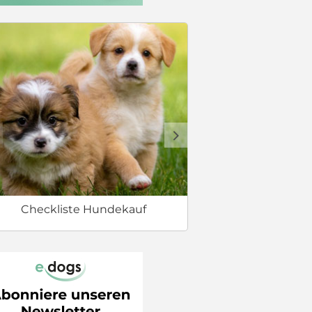
Erstausstat
d
Checkliste Hundekauf