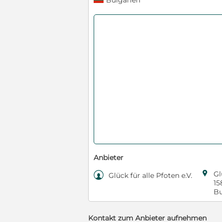
Bulgarien
Anbieter

Gl

Glück für alle Pfoten e.V.
15
Bu
Kontakt zum Anbieter aufnehmen