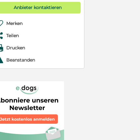
Anbieter kontaktieren

Merken

Teilen

Drucken
r
Beanstanden