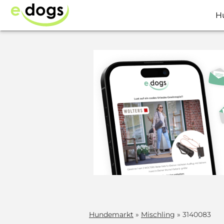
H
Hundemarkt
»
Mischling
» 3140083