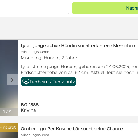
Nachr
Lyra - junge aktive Hündin sucht erfahrene Menschen
Mischlingshunde
Mischling, Hündin, 2 Jahre
Lyra ist eine junge Hündin, geboren am 24.06.2024, mit
Endschulterhöhe von ca. 67 cm. Aktuell lebt sie noch in
Sisters und wartet dort auf ihr eigenes Zuhause. Lyra 
d
Tierheim / Tierschutz
einem Dorf gefunden. Trotz dieses schwierigen Starts i
freundlichen, offenen und lebensfrohen Hündin entwick
ist und die Nähe zu Menschen sehr genießt. Menschen
aufgeschlossen. Sie liebt Aufmerksamkeit, sucht Konta
BG-1588
menschenbezogen. Gleichzeitig bringt sie altersbeding
Krivina
1
/
5
sowohl körperliche Auslastung als auch geistige Bes
sein. Im Alltag hat Lyra bereits einiges gelernt: Sie lä
eine gewisse Zeit alleine bleiben. Dennoch steht sie 
-Inserat
Gruber - großer Kuschelbär sucht seine Chance
braucht Menschen, die ihr mit klarer Führung, Geduld
Mischlingshunde
Sicherheit geben. Feste Regeln und eine strukturierte