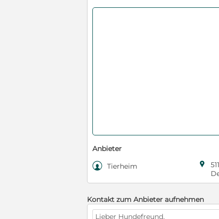
Anbieter

51

Tierheim
De
Kontakt zum Anbieter aufnehmen