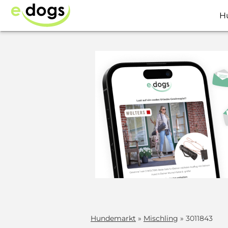
H
Hundemarkt
»
Mischling
» 3011843