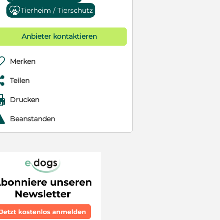
Tierheim / Tierschutz
Anbieter kontaktieren

Merken

Teilen

Drucken
r
Beanstanden