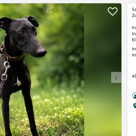

S
Z
In
In
E
In
I
4
d