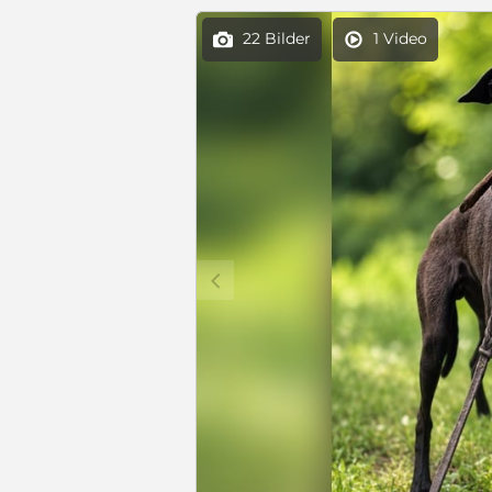
22 Bilder
1 Video


c