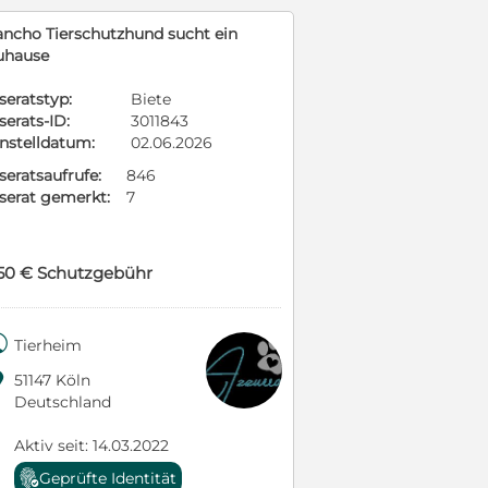
ancho Tierschutzhund sucht ein
uhause
seratstyp:
Biete
serats-ID:
3011843
instelldatum:
02.06.2026
seratsaufrufe:
846
nserat gemerkt:
7
50 € Schutzgebühr

Tierheim

51147 Köln
Deutschland
Aktiv seit: 14.03.2022
Geprüfte Identität