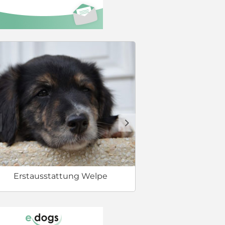
Checkliste
d
Erstausstattung Welpe