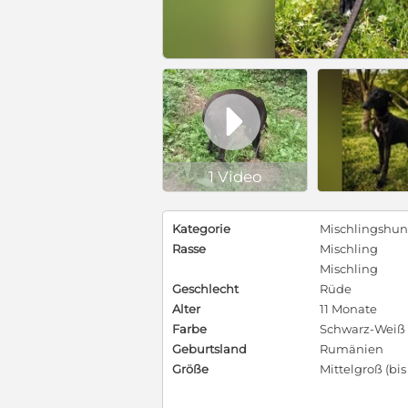

1 Video
Kategorie
Mischlingshu
Rasse
Mischling
Mischling
Geschlecht
Rüde
Alter
11 Monate
Farbe
Schwarz-Weiß
Geburtsland
Rumänien
Größe
Mittelgroß (bi