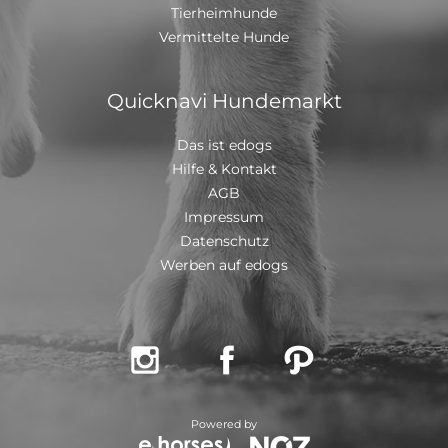
Tierheimhunde
mit einem EU Ausweis in einem beim deutschen
Veterinäramt registriertem Transport
Vermittelte Hunde
Quicknavi Hundemarkt
Das ist edogs
Hilfe & Kontakt
AGB
Impressum
Datenschutz
Werben auf edogs



Powered by