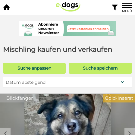


MENÜ
Mischling kaufen und verkaufen
Suche anpassen
Suche speichern
Datum absteigend
Blickfänger
Gold-Inserat
c
d