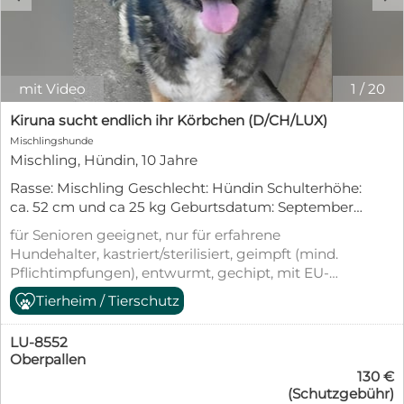
mit Video
1
/
20
Kiruna sucht endlich ihr Körbchen (D/CH/LUX)
Mischlingshunde
Mischling, Hündin, 10 Jahre
Rasse: Mischling Geschlecht: Hündin Schulterhöhe:
ca. 52 cm und ca 25 kg Geburtsdatum: September
2016 Kastriert: Ja Aufenthaltsort: Tierheim
für Senioren geeignet, nur für erfahrene
Rumänien Ausreise nach D (bundesweit)/ CH/ LUX:
Hundehalter, kastriert/sterilisiert, geimpft (mind.
Gechipt, geimpft, entwurmt und mit EU-
Pflichtimpfungen), entwurmt, gechipt, mit EU-
Heimtierausweis. Vorgeschichte: Kiruna wurde in
Heimtierausweis, aus dem Tierheim,
Tierheim / Tierschutz
einem Park in Rumänien gefunden und gesichert.
Tierschutzgesetz §11
Sie wartet nun im Tierheim auf ein liebevolles
Zuhause.. Charakter: Kiruna ist eine grundsätzlich
LU-8552
menschenfreundliche Hündin. Spaziergänge an
Oberpallen
130 €
der Leine bedeuten für sie aktuell noch Stress,
(Schutzgebühr)
weshalb sie hier Ruhe, Geduld und Training