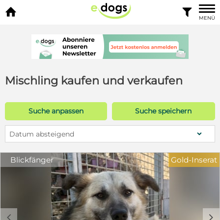


MENÜ
Mischling kaufen und verkaufen
Suche anpassen
Suche speichern
Datum absteigend
Blickfänger
Gold-Inserat
c
d