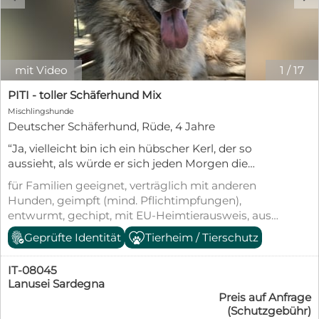
mit Video
1
/
17
PITI - toller Schäferhund Mix
Mischlingshunde
Deutscher Schäferhund, Rüde, 4 Jahre
“Ja, vielleicht bin ich ein hübscher Kerl, der so
aussieht, als würde er sich jeden Morgen die
Locken legen und die Pfoten eincremen. Aber ganz
für Familien geeignet, verträglich mit anderen
ehrlich: mein Aussehen ist mir egal. Ich bin froh,
Hunden, geimpft (mind. Pflichtimpfungen),
dass ich am Leben bin, und ich wäre noch froher,
entwurmt, gechipt, mit EU-Heimtierausweis, aus
wenn es einen Menschen oder eine Familie gäbe,
dem Tierheim, Tierschutzgesetz §11
Geprüfte Identität
Tierheim / Tierschutz
die mir all das beibringt, was ich bisher noch nicht
lernen konnte, und die mir all das zeigt, was ich
bisher noch nicht sehen durfte.” Piti ist ein von
IT-08045
außen und von innen hübscher Schäferhund-Mix.
Lanusei Sardegna
Preis auf Anfrage
Er ist mit jedem verträglich, strahlt Ruhe aus und
(Schutzgebühr)
genießt sämtliche Streicheleinheiten. Wir glauben