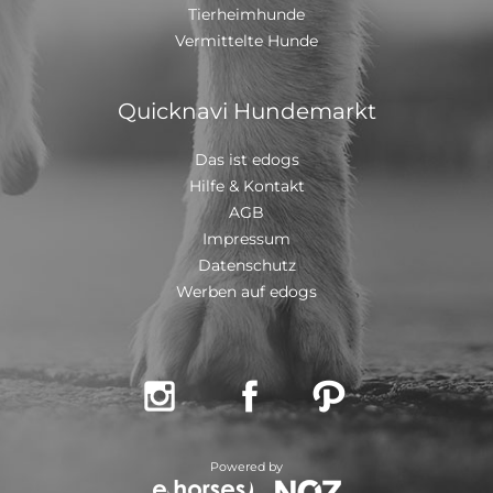
Tierheimhunde
Vermittelte Hunde
Quicknavi Hundemarkt
Das ist edogs
Hilfe & Kontakt
AGB
Impressum
Datenschutz
Werben auf edogs



Powered by