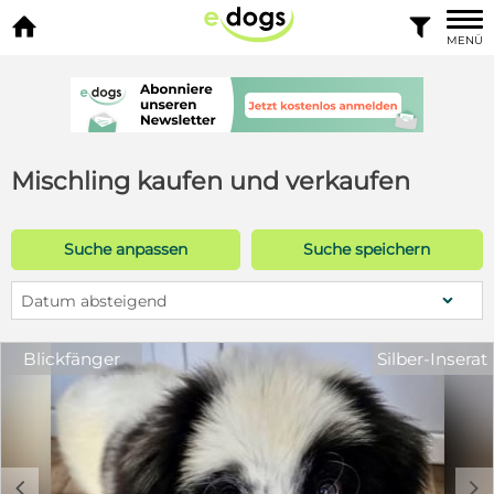


MENÜ
Mischling kaufen und verkaufen
Suche anpassen
Suche speichern
Datum absteigend
Blickfänger
Silber-Inserat
c
d