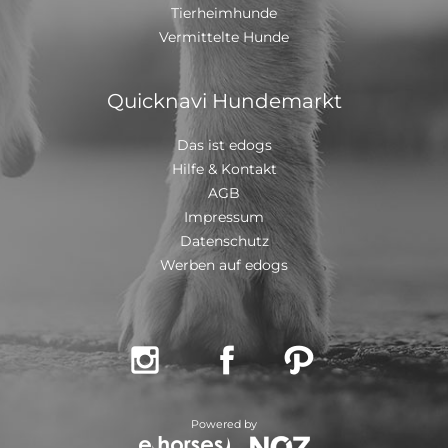
Tierheimhunde
mit einem EU Ausweis in einem beim deutschen
Veterinäramt registriertem Transport
Vermittelte Hunde
Quicknavi Hundemarkt
Das ist edogs
Hilfe & Kontakt
AGB
Impressum
Datenschutz
Werben auf edogs



Powered by