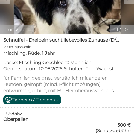
mit Video
1
/
20
Schnuffel - Dreibein sucht liebevolles Zuhause (D/LUX/CH)
Mischlingshunde
Mischling, Rüde, 1 Jahr
Rasse: Mischling Geschlecht: Männlich
Geburtsdatum: 10.08.2025 Schulterhöhe: Wächst
noch, wird wahrscheinlich groß Ausreise aus
für Familien geeignet, verträglich mit anderen
Rumänien nach D (bundesweit)/ CH/ LUX: Gechipt,
Hunden, geimpft (mind. Pflichtimpfungen),
geimpft, entwurmt und mit EU-Heimtierausweis.
entwurmt, gechipt, mit EU-Heimtierausweis, aus
Vorgeschichte: Schnuffel hatte keinen einfachen
dem Tierheim, Tierschutzgesetz §11
Tierheim / Tierschutz
Start ins Leben. Mit nur einem Monat wurde er auf
einem LKW-Parkplatz gefunden alleine, verängstigt
und mit einer schweren, offenen Fraktur am linken
LU-8552
Hinterbein. Trotz einer Operation konnte sein Bein
Oberpallen
500 €
nicht gerettet werden, sodass es Anfang April
(Schutzgebühr)
amputiert werden musste. Doch Schnuffel hat nie