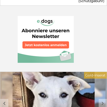
(Schutzgebühr)
Minute hochträchtig gerettet wurde. Ein wenig Zeit
haben wir noch, doch wir können nicht für immer
bleiben - ab Ende Augsut dürfen wir ausziehen.Wir
halten unsere Mama gerade ganz schön auf Trab, sind
neugierig und verspielt und kuscheln am liebsten
stundenlang. Da wir langsam groß und selbstständig
werden, packen wir bald unsere Köfferchen. Wir suchen
Menschen, die uns die Welt zeigen, uns das Hunde-
Einmaleins beibringen und uns nie wieder hergeben.
Auch unsere wundervolle Mama sucht ein eigenes
Zuhause (wird später separat vorgestellt). in dem sie
nach der anstrengenden Welpenzeit endlich die
Prinzessin sein darf. Bei unserem Auszug sind wir
natürlich geimpft, gechipt und mehrfach entwurmt.
Auf dem letzten Foto ist unsere Mama zu sehen. Wenn
du dich in einen von uns (oder in unsere Mama) verliebt
hast und ein gutes Zuhause bieten kannst, melde dich
Gold-Inserat
schnell bei unseren Pflegeeltern. Wir freuen uns auf
dich! Wer schenkt einem der bezaubernden
Hundekinder ein liebevolles Zuhause für immer? Ein
Garten sollte vorhanden sein. Gerne ländlich oder am
grünen Stadtrand oder in einem grünen Viertel. Einen
kuscheligen Sofaplatz würden sie auch nicht verachten.
c
d
Gerne zu einer Familie mit größeren Kindern oder zu