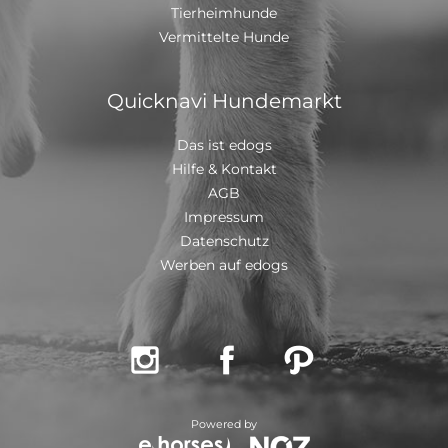
Tierheimhunde
Vermittelte Hunde
Quicknavi Hundemarkt
Das ist edogs
Hilfe & Kontakt
AGB
Impressum
Datenschutz
Werben auf edogs



Powered by