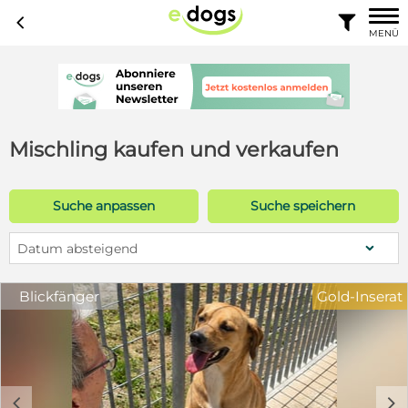
c

MENÜ
Mischling kaufen und verkaufen
Suche anpassen
Suche speichern
Datum absteigend
Blickfänger
Gold-Inserat
c
d