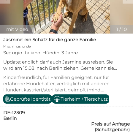
mit Video
1
/
10
Jasmine: ein Schatz für die ganze Familie
Mischlingshunde
Segugio Italiano, Hündin, 3 Jahre
Update: endlich darf auch Jasmine ausreisen. Sie
wird am 15.08. nach Berlin ziehen. Gerne kann sie
dort besucht werden. Jasmine und ihre Schwester
Kinderfreundlich, für Familien geeignet, nur für
Pallina sind seit April in unserem
erfahrene Hundehalter, verträglich mit anderen
Kooperationstierheim. Pallina hat schon ihre
Hunden, kastriert/sterilisiert, geimpft (mind.
Familie gefunden und entwickelt sich zu einer
Pflichtimpfungen), entwurmt, gechipt, mit EU-
Geprüfte Identität
Tierheim / Tierschutz
tollen Familienhündin. Nur Jasmine wartet noch...
Heimtierausweis, Tierschutzgesetz §11
Jasmine ist einfach eine liebenswerte, anhängliche
Hündin. Sie lässt sich streicheln, knuddeln, hoch
DE-12309
heben und freut sich sichtlich, wenn man ihr
Berlin
Preis auf Anfrage
Aufmerksamkeit und ein paar liebe Worte schenkt.
(Schutzgebühr)
Jasmine strahlt Lebensfreude aus und zeigt, dass