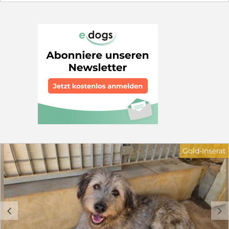
es schwer, sich im Rudel durchzusetzen. Sie liegt nur
noch in ihrer Hütte und hofft, dass sie von den anderen
in Ruhe gelassen wird. Wir suchen für Castagna ein
Zuhause in ruhiger Wohnlage. Sie sollten über
Hundeerfahrung verfügen. Kinder sollten 12 Jahre oder
älter sein. Schön wäre ein sozialer Hundekumpel, der ihr
zeigt, wie schön das Leben sein kann. Wer hilft
Castagna und schenkt ihr ein Körbchen, sei es für
immer oder auf Zeit in Form von einer Pflegestelle. Sie
braucht dringend unsere Hilfe. Haben Sie Fragen zu
Castagna? Dann freue ich mich über ihre
Kontaktaufnahme: Petra Niebuhr 0171 1246032 Email:
petra.niebuhr@furbys-fellfreunde.de Alle Hunde sind
bei Ausreise gechipt, geimpft und reisen mit einem EU
Ausweis in einem beim deutschen Veterinäramt
registrierten Transport. Die Hunde reisen mit Traces.
Gold-Inserat
c
d