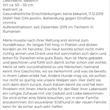
Geschlecht: weiblich
SH: ca. 50 – 55 cm
Kastriert: ja
Gesundheitliche Einschränkungen: keine bekannt, 11.12.2019
SNAP-Test DX4 positiv, Behandlung gegen Dirofilaria
immitis
Aufenenthaltsort: seit Dezember 2019 im Tierheim in
Rumänien
Merle musste nach ihrer Rettung erst einmal zum
Hundefriseur. Ihr langes Fell hing in Platten und dicken
Kordeln an ihr herunter. Die Haut konnte schon nicht mehr
richtig atmen und Dreck und Kot sammelten sich darin und
boten für Parasiten eine gute Basis. Nun ist Merle gebadet
und geschoren und fühlt sich damit sicher schon viel wohler.
Merle ist sehr zurückhaltend zu uns Menschen, niemand
kennt ihre Geschichte, wo sie herkommt und was sie bereits
in ihrem Leben erlebt hat. Andere Hunde mag sie, sie sollten
nur nicht so quirlig wie unsere Welpen sein. Hier zieht sie
sich dann doch zurück. Auch Katzen kennt sie und hat kein
Problem mit ihnen. Merle sollte für den Rest ihrer Lebenszeit
ein ruhiges Zuhause mit viel Geduld und Liebe bekommen.
Sie wird sicher eine Weile brauchen, um in einer Familie
anzukommen. Ein souveräner Ersthund in der neuen Familie
kann ihr da sicher auch sehr helfen.