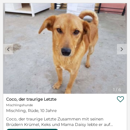
c
d
1
/
6

Coco, der traurige Letzte
Mischlingshunde
Mischling, Rüde, 10 Jahre
Coco, der traurige Letzte Zusammen mit seinen
Brüdern Krümel, Keks und Mama Daisy lebte er auf
einem Grundstück in der Nähe einer Straße. Der