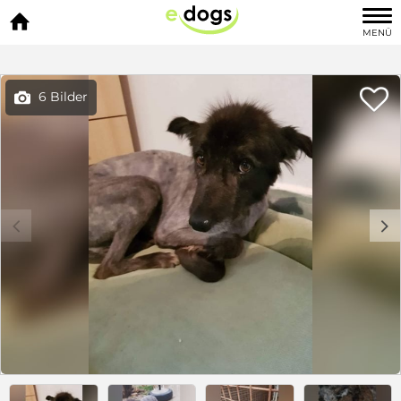

MENÜ

6 Bilder

c
d