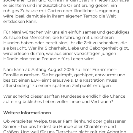
souveräner Ersthund könnte ihr den Start im neuen Zuhause
erleichtern und ihr zusätzliche Orientierung geben. Ein
ruhiges Zuhause mit Garten oder ländlicher Umgebung
wäre ideal, damit sie in ihrem eigenen Tempo die Welt
entdecken kann.
Für Nani wünschen wir uns ein einfühlsames und geduldiges
Zuhause bei Menschen, die Erfahrung mit unsicheren
Hunden haben oder bereit sind, ihr die Zeit zu schenken, die
sie braucht. Wer ihr Sicherheit, Liebe und Geborgenheit gibt,
wird erleben dürfen, wie aus einer vorsichtigen jungen
Hündin eine treue Freundin fürs Leben wird.
Nani kann ab Anfang August 2026 zu ihrer Für-immer-
Familie ausreisen. Sie ist geimpft, gechippt, entwurmt und
besitzt einen EU-Heimtierausweis. Die Kastration muss
altersbedingt zu einem späteren Zeitpunkt erfolgen.
Wer schenkt dieser sanften Hundeseele endlich die Chance
auf ein glückliches Leben voller Liebe und Vertrauen?
Weitere Informationen
Ob verspielter Welpe, treuer Familienhund oder gelassener
Senior – bei uns findest du Hunde aller Charaktere und
Größen. Und weil für uns Tierschutz nicht mit der Adoption