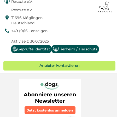

Rescute e.V.
Rescute e.V.

71696 Möglingen
Deutschland
9
+49 (0)16... anzeigen
Aktiv seit: 30.07.2025
Geprüfte Identität
Tierheim / Tierschutz
Anbieter kontaktieren