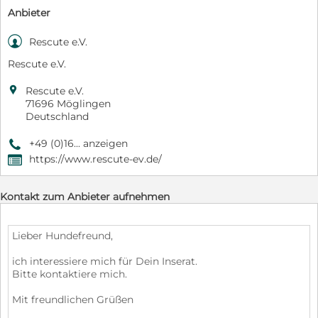
Anbieter

Rescute e.V.
Rescute e.V.

Rescute e.V.
71696 Möglingen
Deutschland
+49 (0)16... anzeigen
9
https://www.rescute-ev.de/
,
Kontakt zum Anbieter aufnehmen