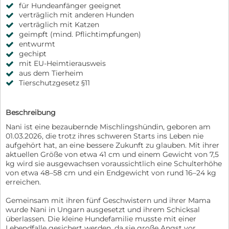
für Hundeanfänger geeignet
verträglich mit anderen Hunden
verträglich mit Katzen
geimpft (mind. Pflichtimpfungen)
entwurmt
gechipt
mit EU-Heimtierausweis
aus dem Tierheim
Tierschutzgesetz §11
Beschreibung
Nani ist eine bezaubernde Mischlingshündin, geboren am
01.03.2026, die trotz ihres schweren Starts ins Leben nie
aufgehört hat, an eine bessere Zukunft zu glauben. Mit ihrer
aktuellen Größe von etwa 41 cm und einem Gewicht von 7,5
kg wird sie ausgewachsen voraussichtlich eine Schulterhöhe
von etwa 48–58 cm und ein Endgewicht von rund 16–24 kg
erreichen.
Gemeinsam mit ihren fünf Geschwistern und ihrer Mama
wurde Nani in Ungarn ausgesetzt und ihrem Schicksal
überlassen. Die kleine Hundefamilie musste mit einer
Lebendfalle gesichert werden, da sie große Angst vor