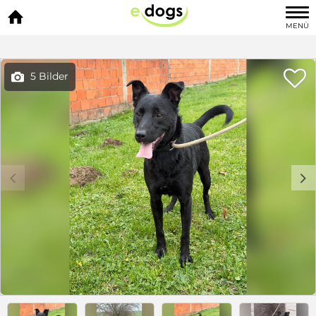

MENÜ

5 Bilder

c
d