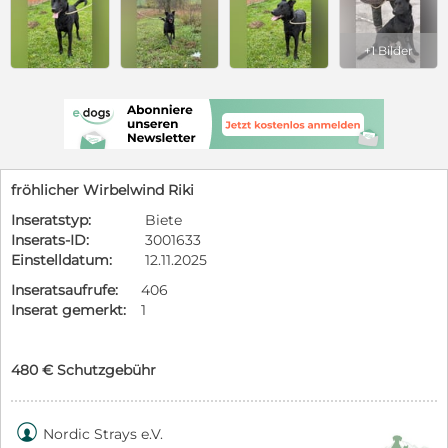
+1 Bilder
fröhlicher Wirbelwind Riki
Inseratstyp:
Biete
Inserats-ID:
3001633
Einstelldatum:
12.11.2025
Inseratsaufrufe:
406
Inserat gemerkt:
1
480 € Schutzgebühr

Nordic Strays e.V.