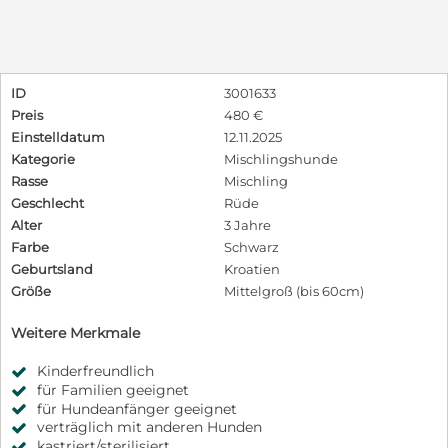
ID
3001633
Preis
480 €
Einstelldatum
12.11.2025
Kategorie
Mischlingshunde
Rasse
Mischling
Geschlecht
Rüde
Alter
3 Jahre
Farbe
Schwarz
Geburtsland
Kroatien
Größe
Mittelgroß (bis 60cm)
Weitere Merkmale
Kinderfreundlich
für Familien geeignet
für Hundeanfänger geeignet
verträglich mit anderen Hunden
kastriert/sterilisiert