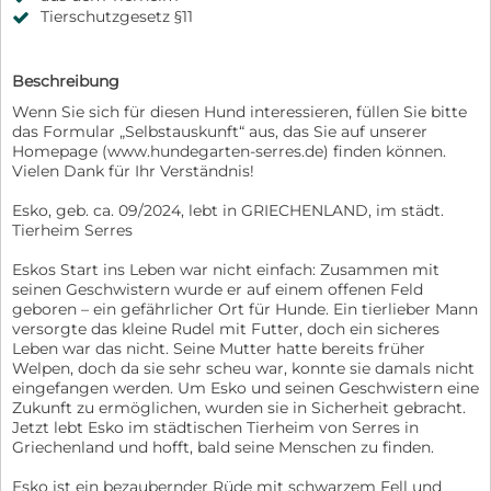
Tierschutzgesetz §11
Beschreibung
Wenn Sie sich für diesen Hund interessieren, füllen Sie bitte
das Formular „Selbstauskunft“ aus, das Sie auf unserer
Homepage (www.hundegarten-serres.de) finden können.
Vielen Dank für Ihr Verständnis!
Esko, geb. ca. 09/2024, lebt in GRIECHENLAND, im städt.
Tierheim Serres
Eskos Start ins Leben war nicht einfach: Zusammen mit
seinen Geschwistern wurde er auf einem offenen Feld
geboren – ein gefährlicher Ort für Hunde. Ein tierlieber Mann
versorgte das kleine Rudel mit Futter, doch ein sicheres
Leben war das nicht. Seine Mutter hatte bereits früher
Welpen, doch da sie sehr scheu war, konnte sie damals nicht
eingefangen werden. Um Esko und seinen Geschwistern eine
Zukunft zu ermöglichen, wurden sie in Sicherheit gebracht.
Jetzt lebt Esko im städtischen Tierheim von Serres in
Griechenland und hofft, bald seine Menschen zu finden.
Esko ist ein bezaubernder Rüde mit schwarzem Fell und