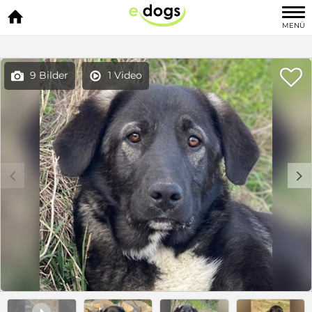

MENÜ

9 Bilder
1 Video


c
d
