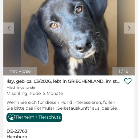
c
d
mit Video
1
/
16

Ilay, geb. ca. 03/2026, lebt in GRIECHENLAND, im städt. Tierheim Serres
Mischlingshunde
Mischling, Rüde, 5 Monate
Wenn Sie sich für diesen Hund interessieren, füllen
Sie bitte das Formular „Selbstauskunft“ aus, das Sie
auf unserer Homepage (www.hundegarten-
Tierheim / Tierschutz
serres.de) finden können. Vielen Dank für Ihr
Verständnis! Ilay, geb. ca. 03/2026, lebt in
DE-22763
GRIECHENLAND, im städt. Tierheim Serres Ilay
Hamburg
hatte keinen einfachen Start ins Leben. Gemeinsam