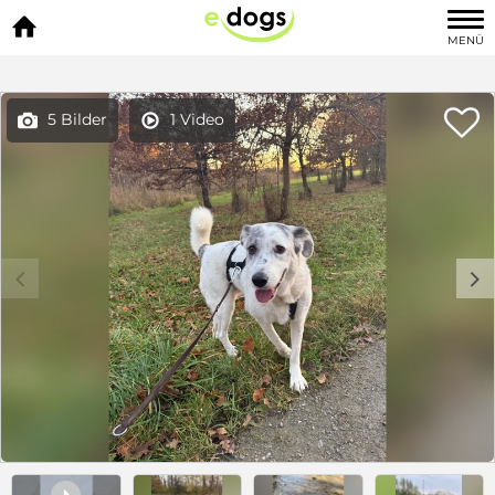

MENÜ

5 Bilder
1 Video


c
d
