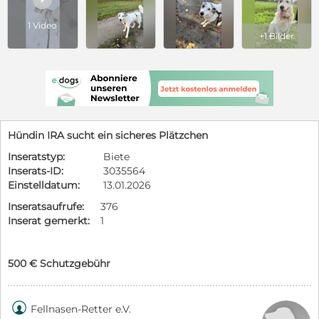
1 Video
+1 Bilder
Hündin IRA sucht ein sicheres Plätzchen
Inseratstyp:
Biete
Inserats-ID:
3035564
Einstelldatum:
13.01.2026
Inseratsaufrufe:
376
Inserat gemerkt:
1
500 € Schutzgebühr

Fellnasen-Retter e.V.