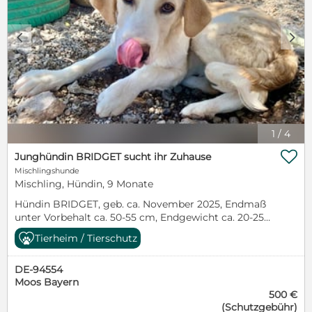
c
d
1
/
4

Junghündin BRIDGET sucht ihr Zuhause
Mischlingshunde
Mischling, Hündin, 9 Monate
Hündin BRIDGET, geb. ca. November 2025, Endmaß
unter Vorbehalt ca. 50-55 cm, Endgewicht ca. 20-25
Kilo, Zuhause oder Pflegestelle gesucht ab Mitte Juli.
Tierheim / Tierschutz
Manchmal braucht es gar nicht viel, um ein Herz zu
erobern – ein treuer Blick, ein fröhliches
DE-94554
Schwanzwedeln und die ehrliche Freude,
Moos Bayern
gemeinsam mit seinen Menschen die Welt zu
500 €
entdecken. Genau das zeichnet Bridget und Bud aus.
(Schutzgebühr)
Die beiden Geschwister durften behütet aufwachsen