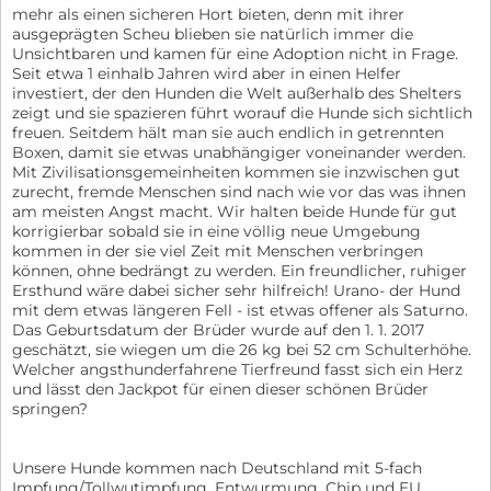
mehr als einen sicheren Hort bieten, denn mit ihrer
ausgeprägten Scheu blieben sie natürlich immer die
Unsichtbaren und kamen für eine Adoption nicht in Frage.
Seit etwa 1 einhalb Jahren wird aber in einen Helfer
investiert, der den Hunden die Welt außerhalb des Shelters
zeigt und sie spazieren führt worauf die Hunde sich sichtlich
freuen. Seitdem hält man sie auch endlich in getrennten
Boxen, damit sie etwas unabhängiger voneinander werden.
Mit Zivilisationsgemeinheiten kommen sie inzwischen gut
zurecht, fremde Menschen sind nach wie vor das was ihnen
am meisten Angst macht. Wir halten beide Hunde für gut
korrigierbar sobald sie in eine völlig neue Umgebung
kommen in der sie viel Zeit mit Menschen verbringen
können, ohne bedrängt zu werden. Ein freundlicher, ruhiger
Ersthund wäre dabei sicher sehr hilfreich! Urano- der Hund
mit dem etwas längeren Fell - ist etwas offener als Saturno.
Das Geburtsdatum der Brüder wurde auf den 1. 1. 2017
geschätzt, sie wiegen um die 26 kg bei 52 cm Schulterhöhe.
Welcher angsthunderfahrene Tierfreund fasst sich ein Herz
und lässt den Jackpot für einen dieser schönen Brüder
springen?
Unsere Hunde kommen nach Deutschland mit 5-fach
Impfung/Tollwutimpfung, Entwurmung, Chip und EU