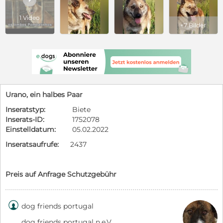
1 Video
+7 Bilder
Urano, ein halbes Paar
Inseratstyp:
Biete
Inserats-ID:
1752078
Einstelldatum:
05.02.2022
Inseratsaufrufe:
2437
Preis auf Anfrage Schutzgebühr

dog friends portugal
dog friends portugal n.e.V.