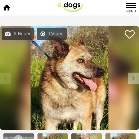

MENÜ

11 Bilder
1 Video


c
d
