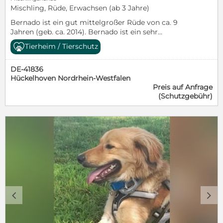
Mischling, Rüde, Erwachsen (ab 3 Jahre)
Bernado ist ein gut mittelgroßer Rüde von ca. 9
Jahren (geb. ca. 2014). Bernado ist ein sehr
menschenbezogener und sozialverträglicher Junge.
Tierheim / Tierschutz
Er liebt Kuscheleinheiten und liebt es zu spielen.
Bernado ist ein unkomplizierter und lieber Rüde, der
DE-41836
endlich ein eigenes Zuhause verdient. Ältere Hunde
Hückelhoven Nordrhein-Westfalen
werden von uns unterstützt, bitte sprechen Sie uns
Preis auf Anfrage
dazu an.
(Schutzgebühr)
https://www.dogfriendsportugal.de/adoptionsablauf/
Sollten Sie keine Möglichkeit haben die
Selbstauskunft zu verarbeiten, sprechen Sie uns bitte
an. Erstkontakt: 01520 - 6106363 Email:
info@dogfriendsportugal.de Homepage:
www.dogfriendsportugal.de
c
d