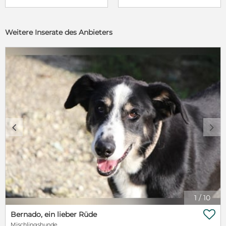
Weitere Inserate des Anbieters
c
d
1
/
10

Bernado, ein lieber Rüde
Mischlingshunde