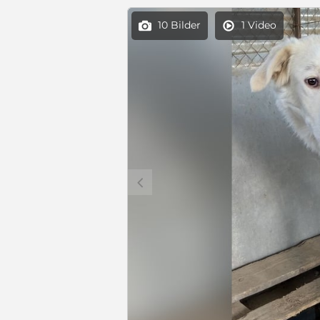
10 Bilder
1 Video


c