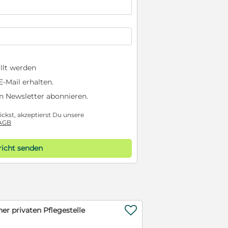
llt werden
-Mail erhalten.
n Newsletter abonnieren.
ckst, akzeptierst Du unsere
AGB
icht senden

er privaten Pflegestelle