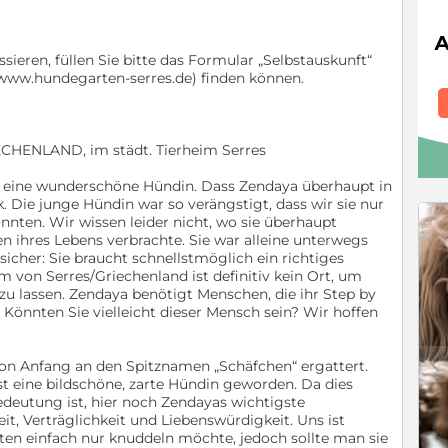
sieren, füllen Sie bitte das Formular „Selbstauskunft“
(www.hundegarten-serres.de) finden können.
RIECHENLAND, im städt. Tierheim Serres
st eine wunderschöne Hündin. Dass Zendaya überhaupt in
. Die junge Hündin war so verängstigt, dass wir sie nur
onnten. Wir wissen leider nicht, wo sie überhaupt
n ihres Lebens verbrachte. Sie war alleine unterwegs
h sicher: Sie braucht schnellstmöglich ein richtiges
m von Serres/Griechenland ist definitiv kein Ort, um
u lassen. Zendaya benötigt Menschen, die ihr Step by
Könnten Sie vielleicht dieser Mensch sein? Wir hoffen
c
von Anfang an den Spitznamen „Schäfchen“ ergattert.
t eine bildschöne, zarte Hündin geworden. Da dies
edeutung ist, hier noch Zendayas wichtigste
it, Verträglichkeit und Liebenswürdigkeit. Uns ist
en einfach nur knuddeln möchte, jedoch sollte man sie