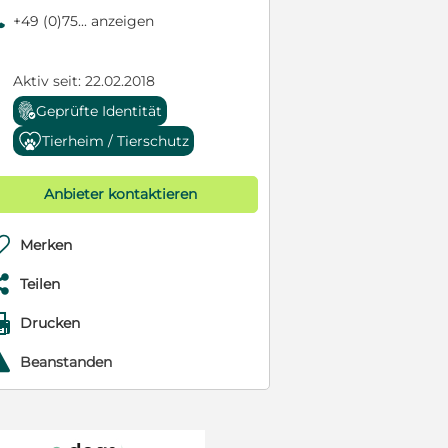
9
+49 (0)75... anzeigen
Aktiv seit: 22.02.2018
Geprüfte Identität
Tierheim / Tierschutz
Anbieter kontaktieren

Merken

Teilen

Drucken
r
Beanstanden