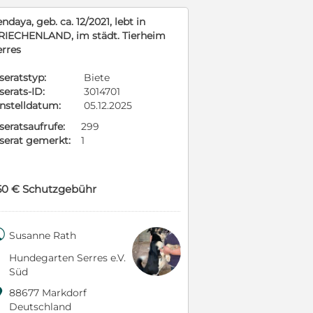
ndaya, geb. ca. 12/2021, lebt in
RIECHENLAND, im städt. Tierheim
erres
seratstyp:
Biete
serats-ID:
3014701
instelldatum:
05.12.2025
seratsaufrufe:
299
nserat gemerkt:
1
50 € Schutzgebühr

Susanne Rath
Hundegarten Serres e.V.
Süd

88677 Markdorf
Deutschland