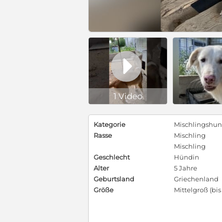

1 Video
Kategorie
Mischlingshu
Rasse
Mischling
Mischling
Geschlecht
Hündin
Alter
5 Jahre
Geburtsland
Griechenland
Größe
Mittelgroß (bi