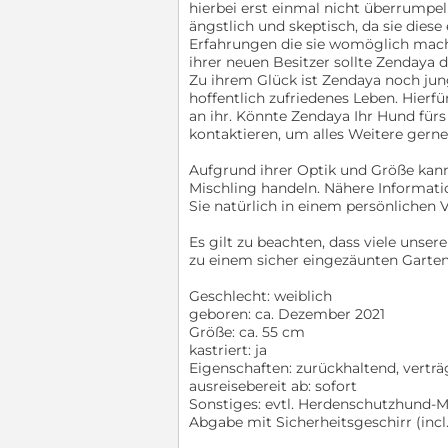
hierbei erst einmal nicht überrumpe
ängstlich und skeptisch, da sie diese
Erfahrungen die sie womöglich mac
ihrer neuen Besitzer sollte Zendaya d
Zu ihrem Glück ist Zendaya noch jun
hoffentlich zufriedenes Leben. Hierfü
an ihr. Könnte Zendaya Ihr Hund fürs
kontaktieren, um alles Weitere gern
Aufgrund ihrer Optik und Größe kann
Mischling handeln. Nähere Informat
Sie natürlich in einem persönlichen 
Es gilt zu beachten, dass viele unse
zu einem sicher eingezäunten Garten
Geschlecht: weiblich
geboren: ca. Dezember 2021
Größe: ca. 55 cm
kastriert: ja
Eigenschaften: zurückhaltend, verträg
ausreisebereit ab: sofort
Sonstiges: evtl. Herdenschutzhund-M
Abgabe mit Sicherheitsgeschirr (incl.