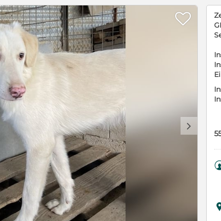

Ze
G
S
In
In
E
In
I
d
5