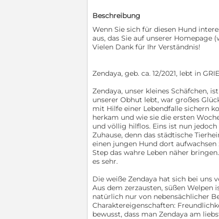
Beschreibung
Wenn Sie sich für diesen Hund interes
aus, das Sie auf unserer Homepage 
Vielen Dank für Ihr Verständnis!
Zendaya, geb. ca. 12/2021, lebt in G
Zendaya, unser kleines Schäfchen, i
unserer Obhut lebt, war großes Glück
mit Hilfe einer Lebendfalle sichern k
herkam und wie sie die ersten Woche
und völlig hilflos. Eins ist nun jedoc
Zuhause, denn das städtische Tierhei
einen jungen Hund dort aufwachsen z
Step das wahre Leben näher bringen. 
es sehr.
Die weiße Zendaya hat sich bei uns 
Aus dem zerzausten, süßen Welpen is
natürlich nur von nebensächlicher B
Charaktereigenschaften: Freundlichke
bewusst, dass man Zendaya am liebst