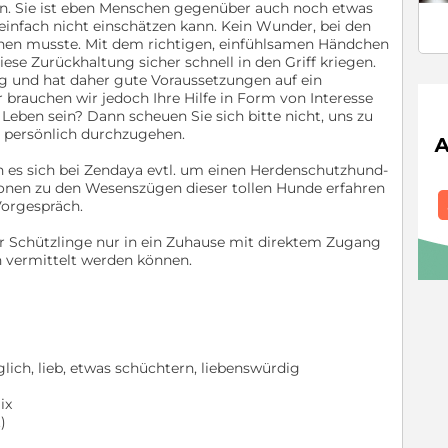
ln. Sie ist eben Menschen gegenüber auch noch etwas
 einfach nicht einschätzen kann. Kein Wunder, bei den
hen musste. Mit dem richtigen, einfühlsamen Händchen
iese Zurückhaltung sicher schnell in den Griff kriegen.
g und hat daher gute Voraussetzungen auf ein
r brauchen wir jedoch Ihre Hilfe in Form von Interesse
 Leben sein? Dann scheuen Sie sich bitte nicht, uns zu
e persönlich durchzugehen.
 es sich bei Zendaya evtl. um einen Herdenschutzhund-
ionen zu den Wesenszügen dieser tollen Hunde erfahren
Vorgespräch.
rer Schützlinge nur in ein Zuhause mit direktem Zugang
 vermittelt werden können.
lich, lieb, etwas schüchtern, liebenswürdig
ix
)