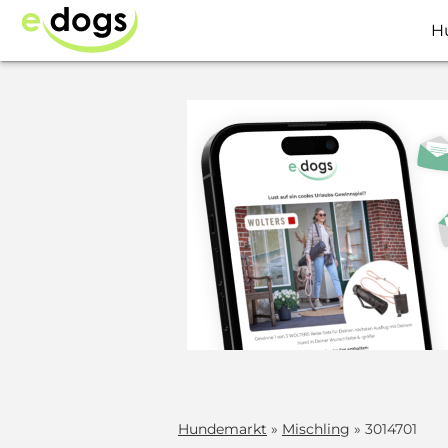
H
Hundemarkt
»
Mischling
» 3014701