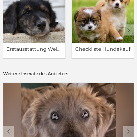
c
d
Erstausstattung Welpe
Checkliste Hundekauf
Weitere Inserate des Anbieters
c
d