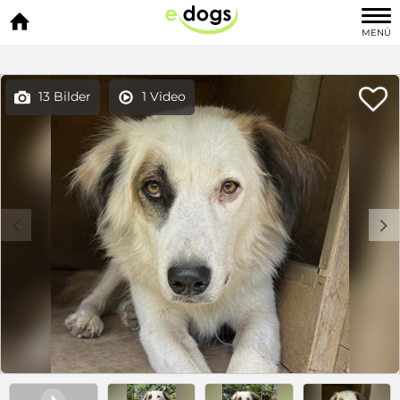

MENÜ

13 Bilder
1 Video


c
d
