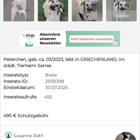
1 Video
+12 Bilder
Peterchen, geb. ca. 03/2023, lebt in GRIECHENLAND, im
städt. Tierheim Serres
Inseratstyp:
Biete
Inserats-ID:
2939398
Einstelldatum:
30.07.2025
Inseratsaufrufe:
455
495 € Schutzgebühr

Susanne Rath