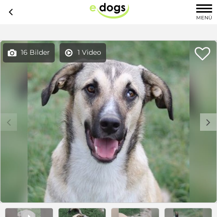
c
MENÜ

16 Bilder
1 Video


c
d
