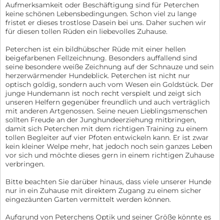
Aufmerksamkeit oder Beschäftigung sind für Peterchen
keine schönen Lebensbedingungen. Schon viel zu lange
fristet er dieses trostlose Dasein bei uns. Daher suchen wir
für diesen tollen Rüden ein liebevolles Zuhause.
Peterchen ist ein bildhübscher Rüde mit einer hellen
beigefarbenen Fellzeichnung. Besonders auffallend sind
seine besondere weiße Zeichnung auf der Schnauze und sein
herzerwärmender Hundeblick. Peterchen ist nicht nur
optisch goldig, sondern auch vom Wesen ein Goldstück. Der
junge Hundemann ist noch recht verspielt und zeigt sich
unseren Helfern gegenüber freundlich und auch verträglich
mit anderen Artgenossen. Seine neuen Lieblingsmenschen
sollten Freude an der Junghundeerziehung mitbringen,
damit sich Peterchen mit dem richtigen Training zu einem
tollen Begleiter auf vier Pfoten entwickeln kann. Er ist zwar
kein kleiner Welpe mehr, hat jedoch noch sein ganzes Leben
vor sich und möchte dieses gern in einem richtigen Zuhause
verbringen.
Bitte beachten Sie darüber hinaus, dass viele unserer Hunde
nur in ein Zuhause mit direktem Zugang zu einem sicher
eingezäunten Garten vermittelt werden können.
Aufgrund von Peterchens Optik und seiner Größe könnte es