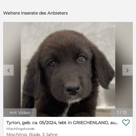
Weitere Inserate des Anbieters
c
d
mit Video
1
/
13

Tyrion, geb. ca. 05/2024, lebt in GRIECHENLAND, auf einer privaten Pflegestelle
Mischlingshunde
Mischling, Rüde, 3 Jahre