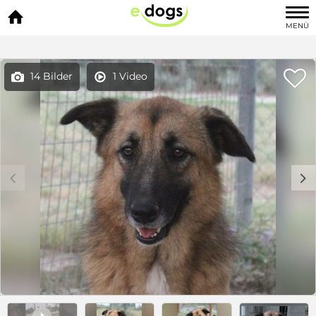

MENÜ

14 Bilder
1 Video


c
d
