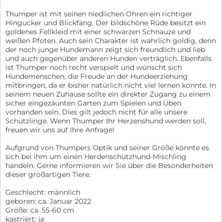
Thumper ist mit seinen niedlichen Ohren ein richtiger
Hingucker und Blickfang. Der bildschöne Rüde besitzt ein
goldenes Fellkleid mit einer schwarzen Schnauze und
weißen Pfoten. Auch sein Charakter ist wahrlich goldig, denn
der noch junge Hundemann zeigt sich freundlich und lieb
und auch gegenüber anderen Hunden verträglich. Ebenfalls
ist Thumper noch recht verspielt und wünscht sich
Hundemenschen, die Freude an der Hundeerziehung
mitbringen, da er bisher natürlich nicht viel lernen konnte. In
seinem neuen Zuhause sollte ein direkter Zugang zu einem
sicher eingezäunten Garten zum Spielen und Üben
vorhanden sein. Dies gilt jedoch nicht für alle unsere
Schützlinge. Wenn Thumper Ihr Herzenshund werden soll,
freuen wir uns auf Ihre Anfrage!
Aufgrund von Thumpers Optik und seiner Größe könnte es
sich bei ihm um einen Herdenschutzhund-Mischling
handeln. Gerne informieren wir Sie über die Besonderheiten
dieser großartigen Tiere.
Geschlecht: männlich
geboren: ca. Januar 2022
Größe: ca. 55-60 cm
kastriert: ja