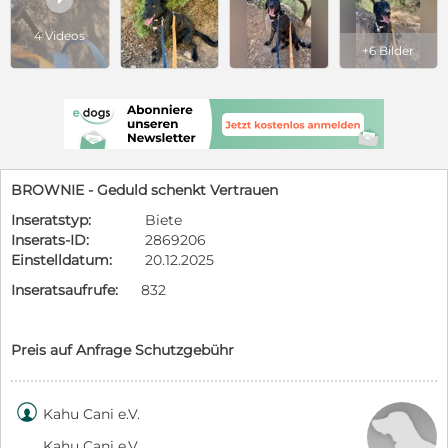
4 Videos
+6 Bilder
BROWNIE - Geduld schenkt Vertrauen
Inseratstyp:
Biete
Inserats-ID:
2869206
Einstelldatum:
20.12.2025
Inseratsaufrufe:
832
Preis auf Anfrage Schutzgebühr

Kahu Cani e.V.
Kahu Cani e.V.