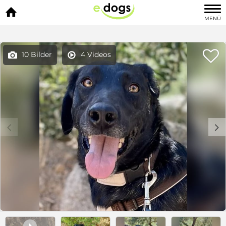

MENÜ

10 Bilder
4 Videos


c
d
