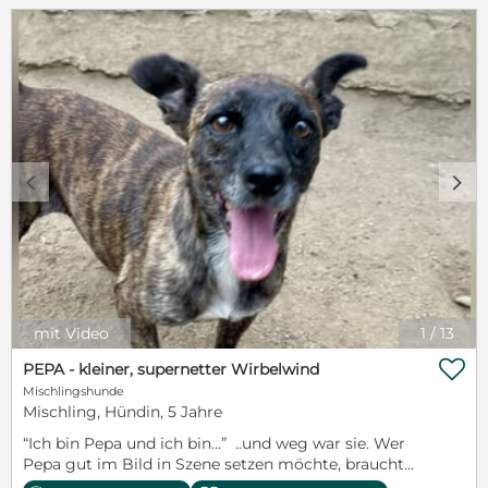
c
d
mit Video
1
/
13

PEPA - kleiner, supernetter Wirbelwind
Mischlingshunde
Mischling, Hündin, 5 Jahre
“Ich bin Pepa und ich bin…” ..und weg war sie. Wer
Pepa gut im Bild in Szene setzen möchte, braucht
Geduld oder Glück. Am besten beides. Die kleinste