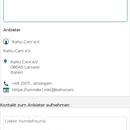
Anbieter

Kahu Cani e.V.
Kahu Cani e.V.

Kahu Cani e.V.
08045 Lanusei
Italien
+49 (0)17... anzeigen
9
https://wonderl.ink/@kahucani
,
Kontakt zum Anbieter aufnehmen