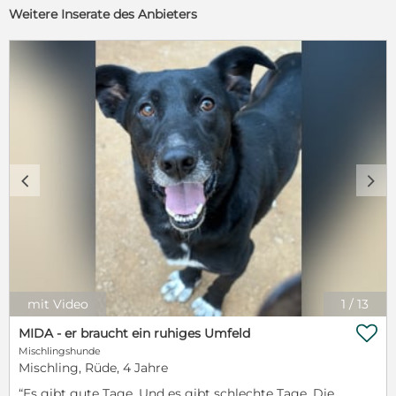
Weitere Inserate des Anbieters
c
d
mit Video
1
/
13

MIDA - er braucht ein ruhiges Umfeld
Mischlingshunde
Mischling, Rüde, 4 Jahre
“Es gibt gute Tage. Und es gibt schlechte Tage. Die