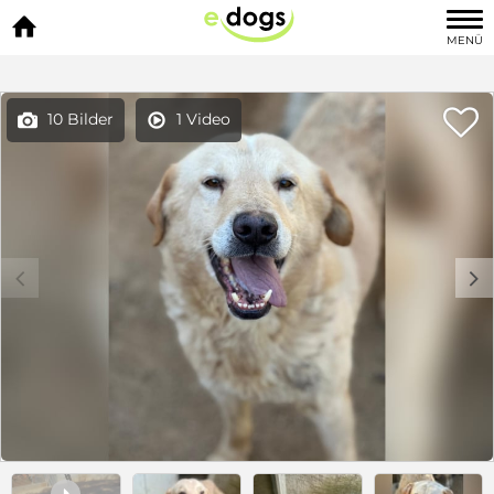

MENÜ

10 Bilder
1 Video


c
d
