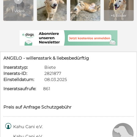
1 Video
+6 Bilder
ANGELO - willensstark & liebesbedürftig
Inseratstyp:
Biete
Inserats-ID:
2821877
Einstelldatum:
08.03.2025
Inseratsaufrufe:
861
Preis auf Anfrage Schutzgebühr

Kahu Cani e.V.
Kahu Cani e.V.