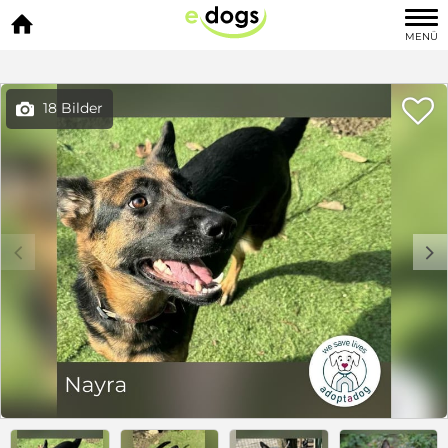

MENÜ

18 Bilder

c
d