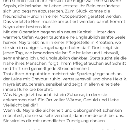
und schnitt sich in ihr Fleisch. Die Folge war eine schwere
Sepsis, die beinahe ihr Leben kostete. Ihr Bein entzündete
sich und begann abzusterben. Zum Glück konnte die
freundliche Hündin in einer Notoperation gerettet werden.
Das verletzte Bein musste amputiert werden, damit kommt
Nayra aber bestens klar.
Mit der Operation begann ein neues Kapitel: Hinter den
warmen, tiefen Augen tauchte eine unglaublich sanfte Seele
hervor. Nayra lebt nun in einer Pflegestelle in Kroatien, wo
sie sich in ruhiger Umgebung erholen darf. Dort zeigt sie
jeden Tag, wie besonders sie ist: Sie ist leise und liebevoll,
sehr anhänglich und unglaublich dankbar. Stets sucht sie die
Nähe ihres Menschen, folgt ihrem Pflegefrauchen auf Schritt
und Tritt und genießt jede Streicheleinheit.
Trotz ihrer Amputation meistert sie Spaziergänge auch an
der Leine mit Bravour: ruhig, vertrauensvoll und ohne Hektik.
Nayra ist stubenrein, sensibel und zeigt in allem eine tiefe
innere Ruhe, die berührt.
Was Nayra jetzt braucht, ist ein Zuhause, in dem sie
ankommen darf. Ein Ort voller Wärme, Geduld und Liebe.
Vielleicht bei dir?
Wenn du Nayra die Sicherheit und Geborgenheit schenken
möchtest, die sie so sehr verdient, dann melde dich bei uns.
Sie wird es dir mit unendlicher Zuneigung danken.