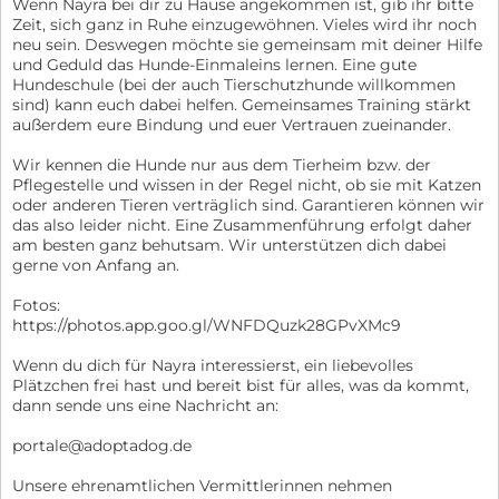
Wenn Nayra bei dir zu Hause angekommen ist, gib ihr bitte
Zeit, sich ganz in Ruhe einzugewöhnen. Vieles wird ihr noch
neu sein. Deswegen möchte sie gemeinsam mit deiner Hilfe
und Geduld das Hunde-Einmaleins lernen. Eine gute
Hundeschule (bei der auch Tierschutzhunde willkommen
sind) kann euch dabei helfen. Gemeinsames Training stärkt
außerdem eure Bindung und euer Vertrauen zueinander.
Wir kennen die Hunde nur aus dem Tierheim bzw. der
Pflegestelle und wissen in der Regel nicht, ob sie mit Katzen
oder anderen Tieren verträglich sind. Garantieren können wir
das also leider nicht. Eine Zusammenführung erfolgt daher
am besten ganz behutsam. Wir unterstützen dich dabei
gerne von Anfang an.
Fotos:
https://photos.app.goo.gl/WNFDQuzk28GPvXMc9
Wenn du dich für Nayra interessierst, ein liebevolles
Plätzchen frei hast und bereit bist für alles, was da kommt,
dann sende uns eine Nachricht an:
portale@adoptadog.de
Unsere ehrenamtlichen Vermittlerinnen nehmen