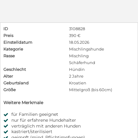
ID
3108828
Preis
390 €
Einstelldatum
18.05.2026
Kategorie
Mischlingshunde
Rasse
Mischling
Schäferhund
Geschlecht
Hündin
Alter
2 Jahre
Geburtsland
Kroatien
Größe
Mittelgroß (bis 60cm)
Weitere Merkmale
für Familien geeignet
nur für erfahrene Hundehalter
verträglich mit anderen Hunden
kastriert/sterilisiert
geimpft (mind. Pflichtimpfungen)