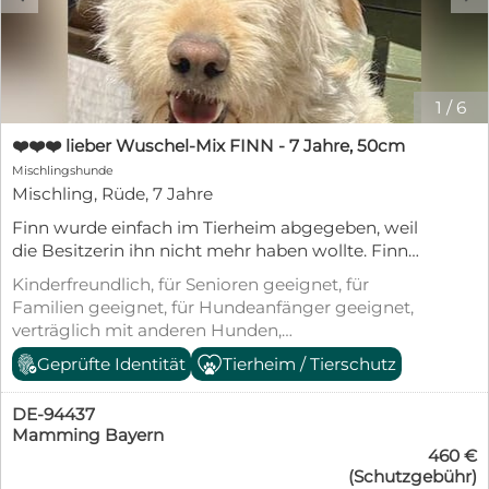
1
/
6
❤️❤️❤️ lieber Wuschel-Mix FINN - 7 Jahre, 50cm
Mischlingshunde
Mischling, Rüde, 7 Jahre
Finn wurde einfach im Tierheim abgegeben, weil
die Besitzerin ihn nicht mehr haben wollte. Finn
versteht die Welt nicht mehr, warum ist er jetzt
Kinderfreundlich, für Senioren geeignet, für
hier? Warum ist er eingesperrt? Bei jedem
Familien geeignet, für Hundeanfänger geeignet,
Geräusch hofft er, das er endlich wieder abgeholt
verträglich mit anderen Hunden,
wird. Wir wünschen uns, das Finn bald wieder
kastriert/sterilisiert, geimpft (mind.
Geprüfte Identität
Tierheim / Tierschutz
glücklich sein darf und eine liebevolle Familie
Pflichtimpfungen), entwurmt, gechipt, mit EU-
findet. Finn ist ein ganz lieber, freundlicher,
Heimtierausweis, aus dem Tierheim,
menschenbezogener, aufgeweckter und am
DE-94437
Tierschutzgesetz §11
Anfang noch etwas ängstlicher Rüde. Finn ist
Mamming Bayern
460 €
absolut verträglich mit anderen Hunden. Mit
(Schutzgebühr)
Katzen können wir ihn vor Ort leider nicht testen.