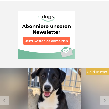
läuft nie durch das Gehege - er ist unsichtbar. Speank
sitzt in seiner Hütte, so, dass man ihn nicht sehen kann.
Auf unser Bitten hat der Tierheimleiter ihn aus der
Hütte geholt. Er ließ sich anfassen, hochheben,
streicheln, aber dann ging er sofort wieder in die Hütte.
Heute ist der Tag, an dem er zum ersten Mal ein
Gesicht auf den Portalen und auf unserer Homepage
bekommt. Wir wollen keine Zeit verschwenden, um für
ihn eine Familie oder Einzelperson zu finden, die ihn
liebt und nie mehr im Stich lässt. Für ihn sind ein
Garten und Menschen mit Hundeerfahrung
Voraussetzung für eine Übernahme. Gerne kann eine
Hündin in der Familie leben. Rüden müssten wir testen.
Da er noch nicht lange im Tierheim ist, bestand noch
nicht die Gelegenheit. Dann nehmen Sie gerne Kontakt
zu mir auf Elke Schmitz 0177 2954647 Email:
Gold-Inserat
info@furbys-fellfreunde.de Alle Hunde kommen
selbstverständlich gechipt, entwurmt und komplett
geimpft. Sie kommen mit einem beim deutschen
Veterinäramt registrierten Transport nach Deutschland.
Die Hunde reisen mit TRACES.
c
d