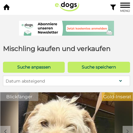


MENÜ
Mischling kaufen und verkaufen
Suche anpassen
Suche speichern
Datum absteigend
Blickfänger
Gold-Inserat
c
d