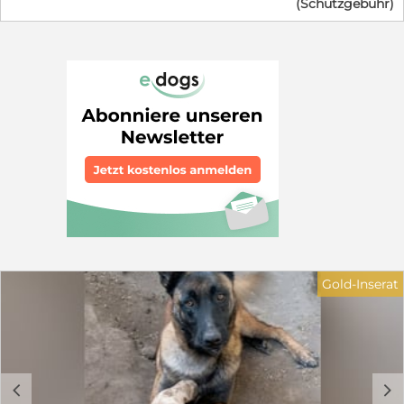
(Schutzgebühr)
Grenzen zu akzeptieren und das Hunde 1x1. Luca wurde
Mitte Juli von uns besucht und er zeigte sich als
aufgeweckter, neugieriger und verschmuster
Junghund. Er geht gut an der Leine, zeigt sich
kompatibel mit anderen Hunden, lässt sich bürsten und
auch Kommandos sind ihm nicht fremd. Luca braucht
nur eine konsequente, souveräne Führung um als
Traumhund bezeichnet zu werden. Wird er im "laissez-
faire-Stil" geführt, stellt er die Kommandos in Frage
und macht den Clown. Beispiel: will man, dass er
"Platz" macht, kommt er schon mal auf die Idee, sich
im Gras zu wälzen. Lässt man das zu, will er seinen Kopf
durchsetzen und ignoriert das Kommando. Hier sollte
es keine Diskussionen geben. Luca muss wissen, dass
der "Rudel-Chef" bestimmt, was zu tun ist. Sie sollten
bei Luca über Hundeerfahrung verfügen und einen
Garten haben. Gerne kann ein sozialer, ausgeglichener
Gold-Inserat
Ersthund in der Familie leben, er kann aber auch
Einzelprinz sein. Es sollten erst einmal keine kleinen
Kinder in dem gleichen Haushalt sein. Luca braucht
nun dringend eine Chance, Menschen, die sich mit der
Rasse auskennen, und die erkennen, was in Luca steckt.
Laut der Leitung der Hundepension bindet sich Luca
c
d
schnell an seine Menschen und würde für sie "durch das