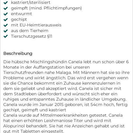
kastriert/sterilisiert
geimpft (mind. Pflichtimpfungen)
entwurmt
gechipt
mit EU-Heimtierausweis
aus dem Tierheim
Tierschutzgesetz §11
Beschreibung
Die hübsche Mischlingshündin Canela lebt nun schon über 6
Monate in der Auffangstation bei unseren
Tierschutzfreunden nahe Malaga. Mit Männern hat sie so ihre
Probleme und wirkt ängstlich. Das wird erst vergehen wenn
sie die Chance bekommt ein Zuhause kennenzulernen in
dem sie geliebt und akzeptiert wird. Canela ist sicher mit
dem Stadtleben überfordert und wünscht sich eher ein
ruhiges und entspanntes Zuhause in ländlicher Umgebung.
Canela wurde im Januar 2015 geboren, ist 54cm hoch, fertig
gechipt, geimpft und kastriert
Canela wurde auf Mittelmeerkrankheiten getestet. Canela
hat einen erhöhten Leishmaniose Titer und wird mit
Alopurinol behandelt. Sie hat nie Anzeichen gehabt und ist
gut mit Tabletten eingestellt.