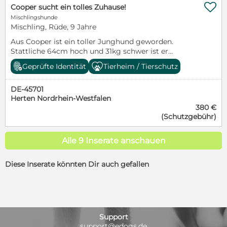

Cooper sucht ein tolles Zuhause!
Mischlingshunde
Mischling, Rüde, 9 Jahre
Aus Cooper ist ein toller Junghund geworden.
Stattliche 64cm hoch und 31kg schwer ist er
geworden. Cooper geht regelmäßig spazieren und
Geprüfte Identität
Tierheim / Tierschutz
läuft toll mit. In der Gruppe mit anderen Hunden
möchte er gern an erster Stelle laufen. Cooper
DE-45701
bräuchte eine tolle Familie die mit ihm das
Herten Nordrhein-Westfalen
Einmaleins für Hunde noch einmal durcharbeitet. Er
380 €
ist ein lieber und freundlicher Hund der einfach nur
(Schutzgebühr)
Spaß macht. Leider kennt Cooper nur die
Auffangsstation nahe Malaga und bräuchte endlich
einen eigenen Platz. Ausreisefertig gechipt, geimpft
Alle 9 Inserate anschauen
und kastriert ist Cooper schon lange. Aufenthaltsort:
SpanienInfos unter: www.hunde-bruecke.de
Diese Inserate könnten Dir auch gefallen
Support
support@edogs.de