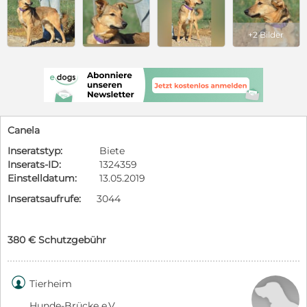
+2 Bilder
Canela
Inseratstyp:
Biete
Inserats-ID:
1324359
Einstelldatum:
13.05.2019
Inseratsaufrufe:
3044
380 € Schutzgebühr

Tierheim
Hunde-Brücke e.V.