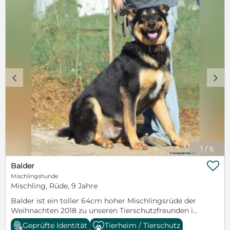
zurückzieht.Harvey sucht ein ruhiges,geduldiges und
liebevolles zu Hause ,in dem er all das in Ruhe
kennenlernen kann ,was für andere Hunde
selbstverständlich ist.infos unter:www.hunde-
bruecke.deAufenthaltsort: Spanien
c
d
1
/
6

Balder
Mischlingshunde
Mischling, Rüde, 9 Jahre
Balder ist ein toller 64cm hoher Mischlingsrüde der
Weihnachten 2018 zu unseren Tierschutzfreunden in
die Auffangstation kam. Er muss ausgesetzt worden
Geprüfte Identität
Tierheim / Tierschutz
sein, denn er ist nicht nur ein freundlicher und