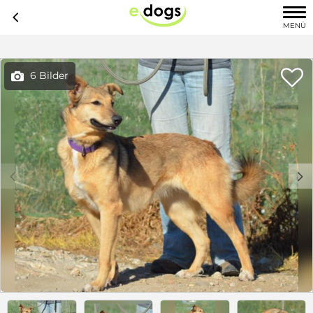
c
MENÜ

6 Bilder

c
d