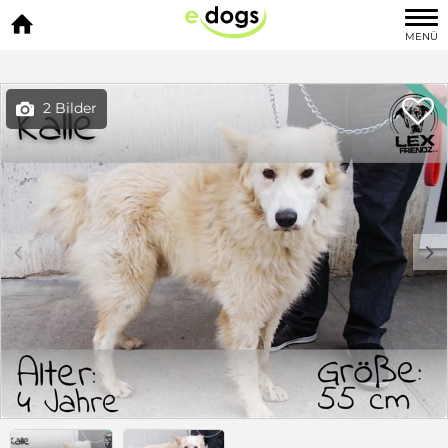

MENÜ

2 Bilder

c
d