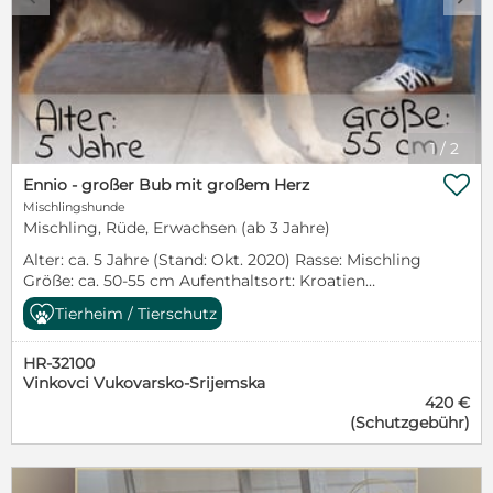
1
/
2

Ennio - großer Bub mit großem Herz
Mischlingshunde
Mischling, Rüde, Erwachsen (ab 3 Jahre)
Alter: ca. 5 Jahre (Stand: Okt. 2020) Rasse: Mischling
Größe: ca. 50-55 cm Aufenthaltsort: Kroatien
Kastriert: ja Artgenossen: verträglich Katzen:
Tierheim / Tierschutz
unbekannt Kinder: unbekannt Ich bin ein großer
Bub mit einem großen Herzen. Zwar ein wenig
HR-32100
verängstigt, aber mit etwas Geduld bekommt man
Vinkovci Vukovarsko-Srijemska
das hin. Denn ich bin wirklich ein gutes Kerlchen.
420 €
Wer da draußen möchte mir Sicherheit und ein zu
(Schutzgebühr)
Hause geben? Bei Interesse bitte die Selbstauskunft
ausfüllen: https://lexfriendz.de/selbstauskunft/
Werde LEX-Friendz Supporter:
https://lexfriendz.de/supporter