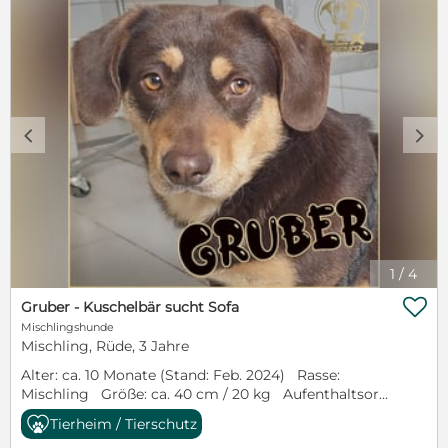
c
d
1
/
4

Gruber - Kuschelbär sucht Sofa
Mischlingshunde
Mischling, Rüde, 3 Jahre
Alter: ca. 10 Monate (Stand: Feb. 2024) Rasse:
Mischling Größe: ca. 40 cm / 20 kg Aufenthaltsort:
Kroatien Kastriert: ja Artgenossen: verträglich
Tierheim / Tierschutz
Katzen: unbekannt Kinder: unbekannt Hey