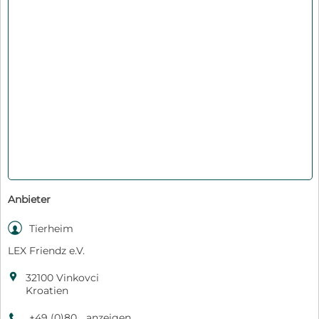
Anbieter

Tierheim
LEX Friendz e.V.

32100 Vinkovci
Kroatien
+49 (0)80... anzeigen
9