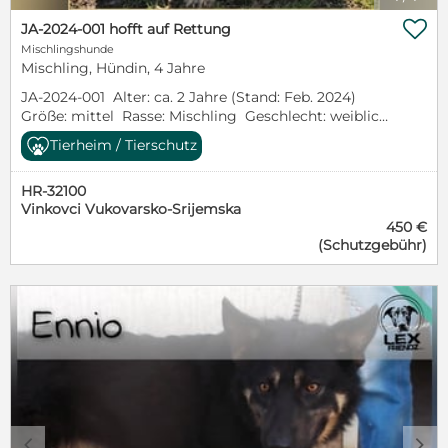

JA-2024-001 hofft auf Rettung
Mischlingshunde
Mischling, Hündin, 4 Jahre
JA-2024-001 Alter: ca. 2 Jahre (Stand: Feb. 2024)
Größe: mittel Rasse: Mischling Geschlecht: weiblich
Aufenthaltsort: Kroatien Im Tierheim seit: Anfang
Tierheim / Tierschutz
2024 Dieser Hund befindet sich noch in einem
öffentlichen Tierheim in Kroatien. Bei ernsthaftem
HR-32100
Interesse werden wir uns um mehr Informationen
Vinkovci Vukovarsko-Srijemska
und ein paar Bilder kümmern. Bei Interesse gerne
450 €
auch schon die Selbstauskunft ausfüllen:
(Schutzgebühr)
https://www.lexfriendz.com/adoption
c
d