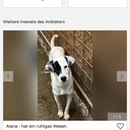
Weitere Inserate des Anbieters
c
d
1
/
5

Alana - hat ein ruhiges Wesen