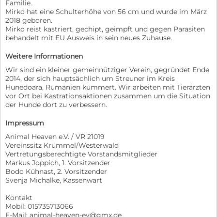
Familie.
Mirko hat eine Schulterhöhe von 56 cm und wurde im März
2018 geboren.
Mirko reist kastriert, gechipt, geimpft und gegen Parasiten
behandelt mit EU Ausweis in sein neues Zuhause.
Weitere Informationen
Wir sind ein kleiner gemeinnütziger Verein, gegründet Ende
2014, der sich hauptsächlich um Streuner im Kreis
Hunedoara, Rumänien kümmert. Wir arbeiten mit Tierärzten
vor Ort bei Kastrationsaktionen zusammen um die Situation
der Hunde dort zu verbessern.
Impressum
Animal Heaven e.V. / VR 21019
Vereinssitz Krümmel/Westerwald
Vertretungsberechtigte Vorstandsmitglieder
Markus Joppich, 1. Vorsitzender
Bodo Kühnast, 2. Vorsitzender
Svenja Michalke, Kassenwart
Kontakt
Mobil: 015735713066
E-Mail: animal-heaven-ev@gmx.de