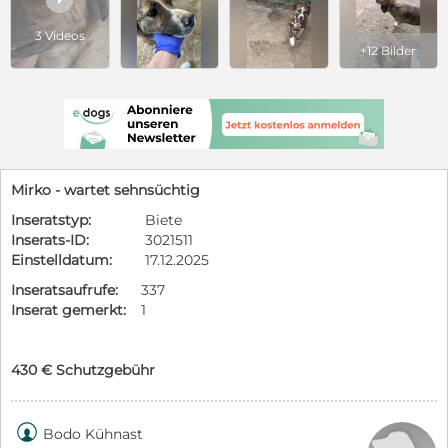
3 Videos
+12 Bilder
Mirko - wartet sehnsüchtig
Inseratstyp:
Biete
Inserats-ID:
3021511
Einstelldatum:
17.12.2025
Inseratsaufrufe:
337
Inserat gemerkt:
1
430 € Schutzgebühr

Bodo Kühnast