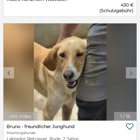
430 €
ein Wunder, dass sie nicht überfahren wurden. Pepsi
(Schutzgebühr)
ist welpentypisch verspielt und aktiv. Sie wurde im
April 2026 geboren und wird ausgewachsen etwa
mittelgroß. Sie reist gechipt, geimpft und gegen
Parasiten behandelt mit EU Ausweis.
c
d
mit Video
1
/
16

Bruno - freundlicher Junghund
Mischlingshunde
Labrador Retriever, Rüde, 2 Jahre