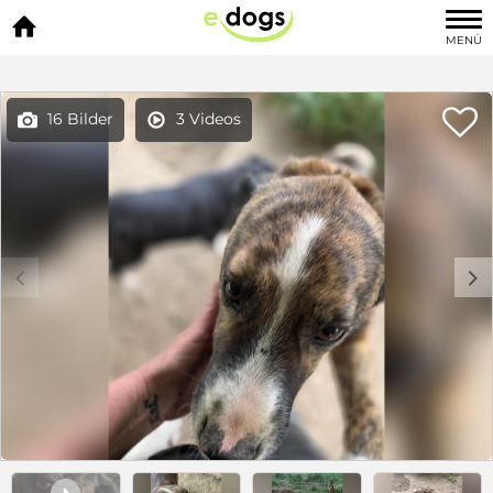

MENÜ

16 Bilder
3 Videos


c
d
