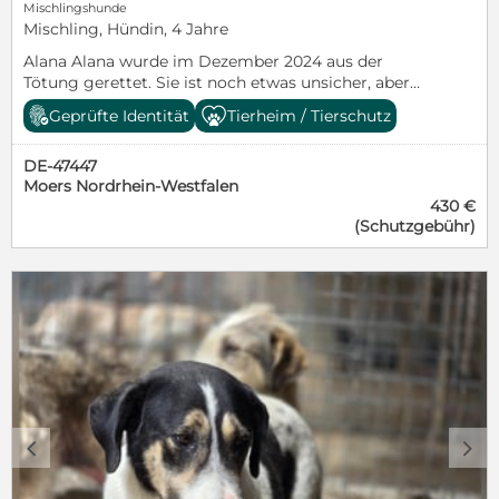
Mischlingshunde
Mischling, Hündin, 4 Jahre
Alana Alana wurde im Dezember 2024 aus der
Tötung gerettet. Sie ist noch etwas unsicher, aber
eine wirklich süße und liebe Maus. Alana lässt sich
Geprüfte Identität
Tierheim / Tierschutz
gerne den Kopf kraulen. Sie hat ein sehr ruhiges
Wesen. Ihr Alter wird auf ca. 2 Jahre geschätzt, das
DE-47447
bedeutet, sie ist ca. 2022 geboren. Sie reist kastriert,
Moers Nordrhein-Westfalen
gechipt, geimpft und gegen Parasiten behandelt mit
430 €
EU Ausweis.
(Schutzgebühr)
c
d