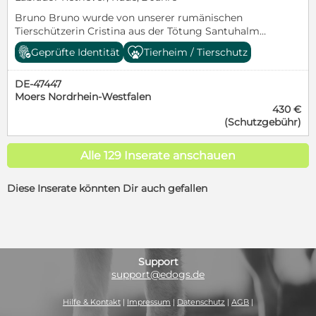
Bruno Bruno wurde von unserer rumänischen
Tierschützerin Cristina aus der Tötung Santuhalm
gerettet. Er ist freundlich und problemlos mit
Geprüfte Identität
Tierheim / Tierschutz
Artgenossen verträglich, ein richtiger Sonnenschein.
Bruno liebt es im Wasser herumzuplanschen. Er
DE-47447
wurde im Januar 2024 geboren. Bruno reist
Moers Nordrhein-Westfalen
kastriert, gechipt, geimpft und gegen Parasiten
430 €
behandelt mit EU Ausweis in sein neues Zuhause.
(Schutzgebühr)
Alle 129 Inserate anschauen
Diese Inserate könnten Dir auch gefallen
Support
support@edogs.de
Hilfe & Kontakt
|
Impressum
|
Datenschutz
|
AGB
|