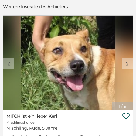
Weitere Inserate des Anbieters
c
d
1
/
9

MITCH ist ein lieber Kerl
Mischlingshunde
Mischling, Rüde, 5 Jahre