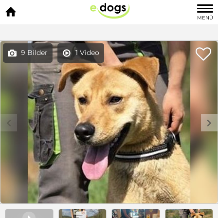

MENÜ

9 Bilder
1 Video


c
d
