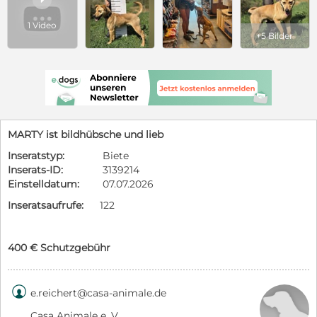
1 Video
+5 Bilder
MARTY ist bildhübsche und lieb
Inseratstyp:
Biete
Inserats-ID:
3139214
Einstelldatum:
07.07.2026
Inseratsaufrufe:
122
400 € Schutzgebühr

e.reichert@casa-animale.de
Casa Animale e. V.