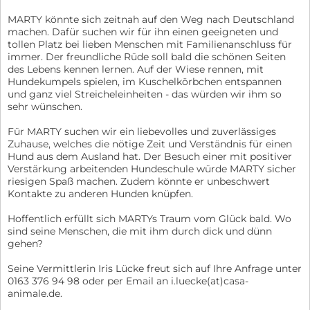
MARTY könnte sich zeitnah auf den Weg nach Deutschland
machen. Dafür suchen wir für ihn einen geeigneten und
tollen Platz bei lieben Menschen mit Familienanschluss für
immer. Der freundliche Rüde soll bald die schönen Seiten
des Lebens kennen lernen. Auf der Wiese rennen, mit
Hundekumpels spielen, im Kuschelkörbchen entspannen
und ganz viel Streicheleinheiten - das würden wir ihm so
sehr wünschen.
Für MARTY suchen wir ein liebevolles und zuverlässiges
Zuhause, welches die nötige Zeit und Verständnis für einen
Hund aus dem Ausland hat. Der Besuch einer mit positiver
Verstärkung arbeitenden Hundeschule würde MARTY sicher
riesigen Spaß machen. Zudem könnte er unbeschwert
Kontakte zu anderen Hunden knüpfen.
Hoffentlich erfüllt sich MARTYs Traum vom Glück bald. Wo
sind seine Menschen, die mit ihm durch dick und dünn
gehen?
Seine Vermittlerin Iris Lücke freut sich auf Ihre Anfrage unter
0163 376 94 98 oder per Email an i.luecke(at)casa-
animale.de.