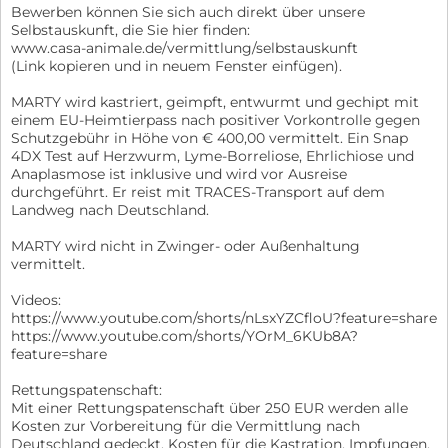
Bewerben können Sie sich auch direkt über unsere
Selbstauskunft, die Sie hier finden:
www.casa-animale.de/vermittlung/selbstauskunft
(Link kopieren und in neuem Fenster einfügen).
MARTY wird kastriert, geimpft, entwurmt und gechipt mit
einem EU-Heimtierpass nach positiver Vorkontrolle gegen
Schutzgebühr in Höhe von € 400,00 vermittelt. Ein Snap
4DX Test auf Herzwurm, Lyme-Borreliose, Ehrlichiose und
Anaplasmose ist inklusive und wird vor Ausreise
durchgeführt. Er reist mit TRACES-Transport auf dem
Landweg nach Deutschland.
MARTY wird nicht in Zwinger- oder Außenhaltung
vermittelt.
Videos:
https://www.youtube.com/shorts/nLsxYZCfloU?feature=share
https://www.youtube.com/shorts/YOrM_6KUb8A?
feature=share
Rettungspatenschaft:
Mit einer Rettungspatenschaft über 250 EUR werden alle
Kosten zur Vorbereitung für die Vermittlung nach
Deutschland gedeckt. Kosten für die Kastration, Impfungen,