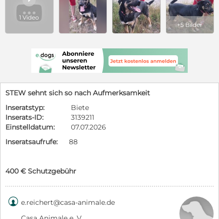
1 Video
+5 Bilder
STEW sehnt sich so nach Aufmerksamkeit
Inseratstyp:
Biete
Inserats-ID:
3139211
Einstelldatum:
07.07.2026
Inseratsaufrufe:
88
400 € Schutzgebühr

e.reichert@casa-animale.de
Casa Animale e. V.