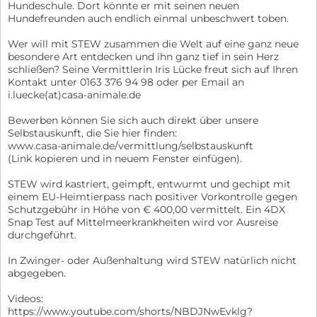
Hundeschule. Dort könnte er mit seinen neuen
Hundefreunden auch endlich einmal unbeschwert toben.
Wer will mit STEW zusammen die Welt auf eine ganz neue
besondere Art entdecken und ihn ganz tief in sein Herz
schließen? Seine Vermittlerin Iris Lücke freut sich auf Ihren
Kontakt unter 0163 376 94 98 oder per Email an
i.luecke(at)casa-animale.de
Bewerben können Sie sich auch direkt über unsere
Selbstauskunft, die Sie hier finden:
www.casa-animale.de/vermittlung/selbstauskunft
(Link kopieren und in neuem Fenster einfügen).
STEW wird kastriert, geimpft, entwurmt und gechipt mit
einem EU-Heimtierpass nach positiver Vorkontrolle gegen
Schutzgebühr in Höhe von € 400,00 vermittelt. Ein 4DX
Snap Test auf Mittelmeerkrankheiten wird vor Ausreise
durchgeführt.
In Zwinger- oder Außenhaltung wird STEW natürlich nicht
abgegeben.
Videos:
https://www.youtube.com/shorts/NBDJNwEvklg?