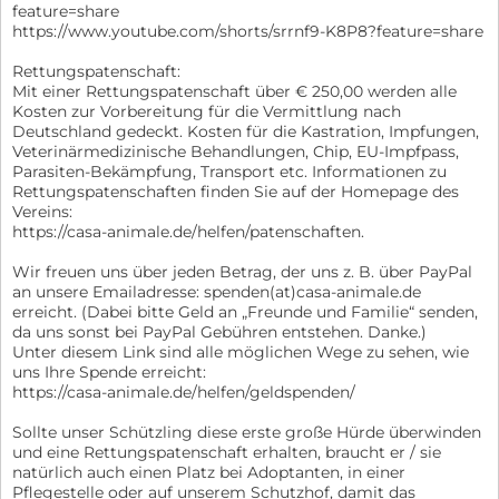
feature=share
https://www.youtube.com/shorts/srrnf9-K8P8?feature=share
Rettungspatenschaft:
Mit einer Rettungspatenschaft über € 250,00 werden alle
Kosten zur Vorbereitung für die Vermittlung nach
Deutschland gedeckt. Kosten für die Kastration, Impfungen,
Veterinärmedizinische Behandlungen, Chip, EU-Impfpass,
Parasiten-Bekämpfung, Transport etc. Informationen zu
Rettungspatenschaften finden Sie auf der Homepage des
Vereins:
https://casa-animale.de/helfen/patenschaften.
Wir freuen uns über jeden Betrag, der uns z. B. über PayPal
an unsere Emailadresse: spenden(at)casa-animale.de
erreicht. (Dabei bitte Geld an „Freunde und Familie“ senden,
da uns sonst bei PayPal Gebühren entstehen. Danke.)
Unter diesem Link sind alle möglichen Wege zu sehen, wie
uns Ihre Spende erreicht:
https://casa-animale.de/helfen/geldspenden/
Sollte unser Schützling diese erste große Hürde überwinden
und eine Rettungspatenschaft erhalten, braucht er / sie
natürlich auch einen Platz bei Adoptanten, in einer
Pflegestelle oder auf unserem Schutzhof, damit das