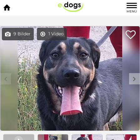

MENÜ

9 Bilder
1 Video


c
d
