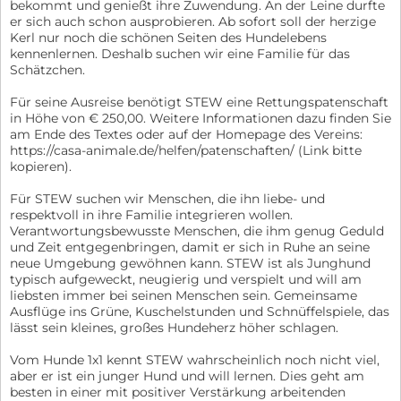
bekommt und genießt ihre Zuwendung. An der Leine durfte
er sich auch schon ausprobieren. Ab sofort soll der herzige
Kerl nur noch die schönen Seiten des Hundelebens
kennenlernen. Deshalb suchen wir eine Familie für das
Schätzchen.
Für seine Ausreise benötigt STEW eine Rettungspatenschaft
in Höhe von € 250,00. Weitere Informationen dazu finden Sie
am Ende des Textes oder auf der Homepage des Vereins:
https://casa-animale.de/helfen/patenschaften/ (Link bitte
kopieren).
Für STEW suchen wir Menschen, die ihn liebe- und
respektvoll in ihre Familie integrieren wollen.
Verantwortungsbewusste Menschen, die ihm genug Geduld
und Zeit entgegenbringen, damit er sich in Ruhe an seine
neue Umgebung gewöhnen kann. STEW ist als Junghund
typisch aufgeweckt, neugierig und verspielt und will am
liebsten immer bei seinen Menschen sein. Gemeinsame
Ausflüge ins Grüne, Kuschelstunden und Schnüffelspiele, das
lässt sein kleines, großes Hundeherz höher schlagen.
Vom Hunde 1x1 kennt STEW wahrscheinlich noch nicht viel,
aber er ist ein junger Hund und will lernen. Dies geht am
besten in einer mit positiver Verstärkung arbeitenden