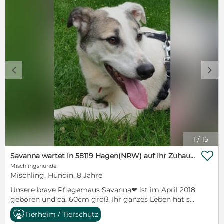
c
d
1
/
15

Savanna wartet in 58119 Hagen(NRW) auf ihr Zuhause
Mischlingshunde
Mischling, Hündin, 8 Jahre
Unsere brave Pflegemaus Savanna❤ ist im April 2018
geboren und ca. 60cm groß. Ihr ganzes Leben hat sie
mit ihrer Mutter und den sieben Geschwistern -frisch
Tierheim / Tierschutz
geboren von der Straße gerettet- in einem