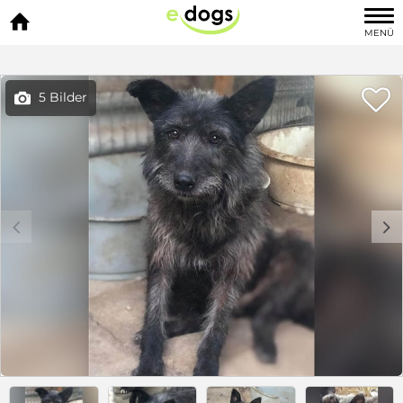

MENÜ

5 Bilder

c
d