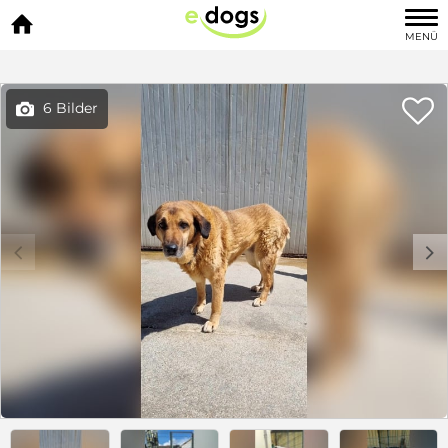

MENÜ

6 Bilder

c
d