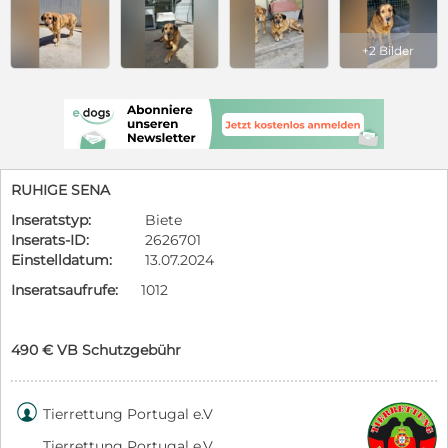
+2 Bilder
RUHIGE SENA
Inseratstyp:
Biete
Inserats-ID:
2626701
Einstelldatum:
13.07.2024
Inseratsaufrufe:
1012
490 € VB Schutzgebühr

Tierrettung Portugal e.V
Tierrettung Portugal e.V.