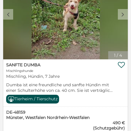
c
d
1
/
4

SANFTE DUMBA
Mischlingshunde
Mischling, Hündin, 7 Jahre
Dumba ist eine freundliche und sanfte Hündin mit
einer Schulterhöhe von ca. 40 cm. Sie ist verträglich
mit anderen Hunden und zeigt sich im Umgang
Tierheim / Tierschutz
stets lieb und angenehm. Mit ihrem ruhigen Wesen
und ihrer offenen Art ist Dumba eine tolle
DE-48159
Begleiterin, die sich sehr über ein liebevolles
Münster, Westfalen Nordrhein-Westfalen
Zuhause freuen würde. Sie wartet nur noch auf die
490 €
Menschen, die ihr die schönen Seiten des Lebens
(Schutzgebühr)
zeigen und ihr ein sicheres Umfeld bieten. Wer