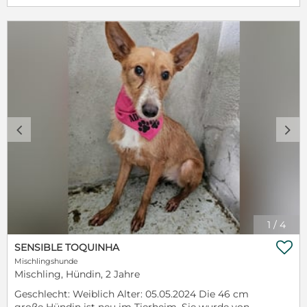
schenkt Dumba die Chance auf ein neues,
glückliches Leben? Bitte nur ernst gemeinte
Anfragen ❤️ Dumba reist gechipt, geimpft, je nach
Alter kastriert, auf Leishmaniose und MMK getestet
sowie mit einem gültigen EU Pass. Bei Interesse PN
an uns hier, auf der Seite oder per Email:
info@tierrettung-portugal.de Eine Schutzgebühr
von 490€ sowie eine VK sind notwendig.
c
d
1
/
4

SENSIBLE TOQUINHA
Mischlingshunde
Mischling, Hündin, 2 Jahre
Geschlecht: Weiblich Alter: 05.05.2024 Die 46 cm